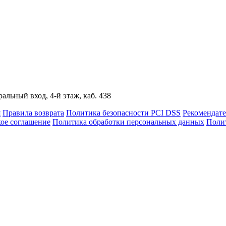
альный вход, 4-й этаж, каб. 438
я
Правила возврата
Политика безопасности PCI DSS
Рекомендат
кое соглашение
Политика обработки персональных данных
Полит