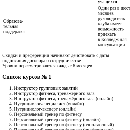
учащихся
Один раз в шес
месяцев
руководитель
Образова­
клуба имеет
тельная
—
—
возможность
поддержка
приехать
в Колледж для
консульатции
Скидки и преференции начинают действовать с даты
подписания договора о сотрудни­честве
Уровни пересматриваются каждые 6 месяцев
Список курсов № 1
Инструктор групповых занятий
Инструктор фитнеса, тренажёрного зала
Инструктор фитнеса, тренажёрного зала (онлайн)
Нутрициолог-специалист (онлайн)
Нутрициолог-эксперт (онлайн)
Персональ­ный тренер по фитнесу
Персональ­ный тренер по фитнесу (онлайн)
Персональ­ный тренер по фитнесу (очно-заочный)
Персональ­ный тренер по фитнесу (профстандарт)