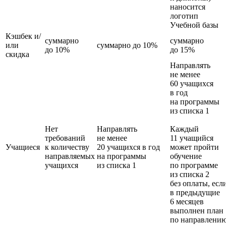
наносится
логотип
Учебной базы
Кэшбек и/
суммарно
суммарно
или
суммарно до 10%
до 10%
до 15%
скидка
Направлять
не менее
60 учащихся
в год
на программы
из списка 1
Нет
Направлять
Каждый
требований
не менее
11 учащийся
Учащиеся
к количеству
20 учащихся в год
может пройти
направляемых
на программы
обучение
учащихся
из списка 1
по программе
из списка 2
без оплаты, есл
в предыдущие
6 месяцев
выполнен план
по направлени