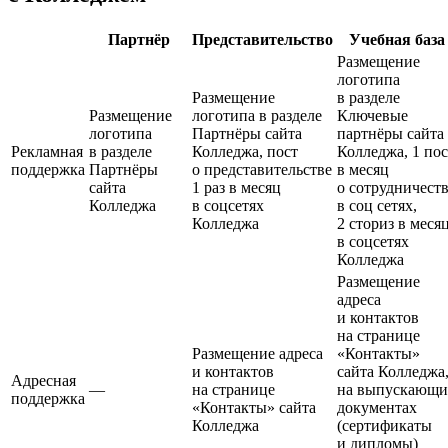
Партнёр
Представительство
Учебная база
Размещение
логотипа
Размещение
в разделе
Размещение
логотипа в разделе
Ключевые
логотипа
Партнёры сайта
партнёры сайта
Рекламная
в разделе
Колледжа, пост
Колледжа, 1 пос
поддержка
Партнёры
о представительстве
в месяц
сайта
1 раз в месяц
о сотрудни­чест
Колледжа
в соцсетях
в соц сетях,
Колледжа
2 сториз в меся
в соцсетях
Колледжа
Размещение
адреса
и контактов
на странице
Размещение адреса
«Контакты»
и контактов
сайта Колледжа
Адресная
—
на странице
на выпускающи
поддержка
«Контакты» сайта
документах
Колледжа
(сертификаты
и дипломы)