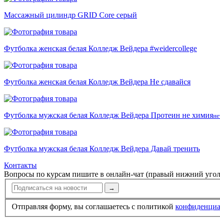
Массажный цилиндр GRID Core серый
Футболка женская белая Колледж Вейдера #weidercollege
Футболка женская белая Колледж Вейдера Не сдавайся
Футболка мужская белая Колледж Вейдера Протеин не химия
не
Футболка мужская белая Колледж Вейдера Давай тренить
Контакты
Вопросы по курсам пишите в онлайн-чат (правый нижний угол
→
Отправляя форму, вы соглашаетесь с политикой
конфи­ден­ци