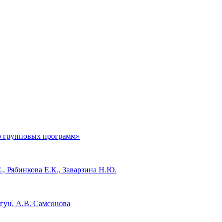
р групповых программ»
, Рябинкова Е.К., Заварзина Н.Ю.
егун, А.В. Самсонова