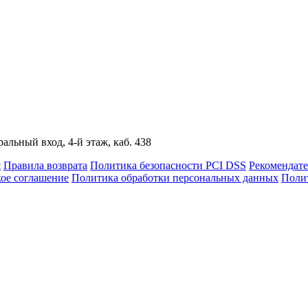
альный вход, 4-й этаж, каб. 438
я
Правила возврата
Политика безопасности PCI DSS
Рекомендат
кое соглашение
Политика обработки персональных данных
Полит