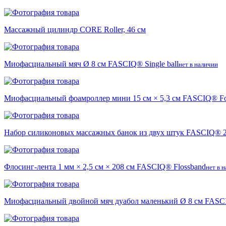
Массажный цилиндр CORE Roller, 46 см
Миофасциальный мяч Ø 8 см FASCIQ® Single ball
нет в наличии
Миофасциальный фоамроллер мини 15 см × 5,3 см FASCIQ® Foa
Набор силиконовых массажных банок из двух штук FASCIQ® 2×
Флосинг-лента 1 мм × 2,5 см × 208 см FASCIQ® Flossband
нет в 
Миофасциальный двойной мяч дуабол маленький Ø 8 см FASCIQ