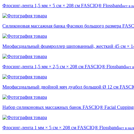
Флосинг-лента 1,5 мм × 5 см × 208 см FASCIQ® Flossband
нет в 
Силиконовая массажная банка Фасикю большого размера FASCIQ
Миофасциальный фоамроллер шипованный, жесткий 45 см × 14
Флосинг-лента 1,5 мм × 2,5 см × 208 см FASCIQ® Flossband
нет 
Миофасциальный двойной мяч дуабол большой Ø 12 см FASCIQ®
Набор силиконовых массажных банок FASCIQ® Facial Cuppingset
Флосинг-лента 1 мм × 5 см × 208 см FASCIQ® Flossband
нет в на