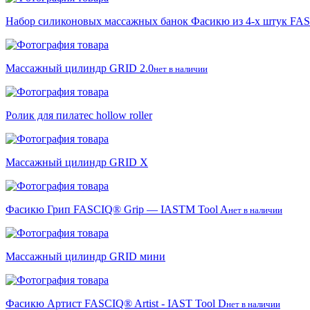
Набор силиконовых массажных банок Фасикю из 4-х штук FASCI
Массажный цилиндр GRID 2.0
нет в наличии
Ролик для пилатес hollow roller
Массажный цилиндр GRID X
Фасикю Грип FASCIQ® Grip — IASTM Tool A
нет в наличии
Массажный цилиндр GRID мини
Фасикю Артист FASCIQ® Artist - IAST Tool D
нет в наличии