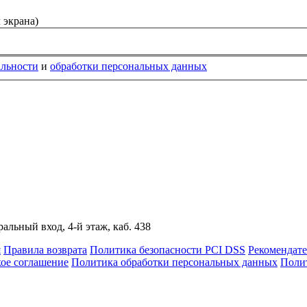
 экрана)
альности
и
обработки персональных данных
альный вход, 4-й этаж, каб. 438
я
Правила возврата
Политика безопасности PCI DSS
Рекомендат
кое соглашение
Политика обработки персональных данных
Полит