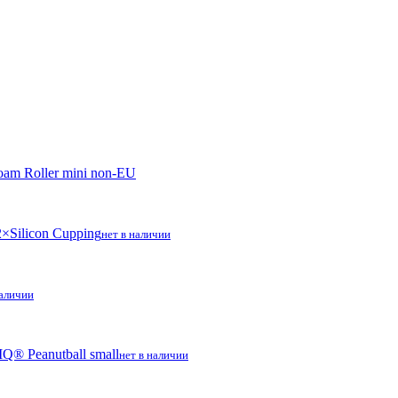
m Roller mini non-EU
Silicon Cupping
нет в наличии
наличии
® Peanutball small
нет в наличии