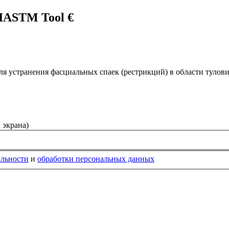
IASTM Tool €
ля устранения фасциальных спаек (рестрикций) в области тулов
 экрана)
альности
и
обработки персональных данных