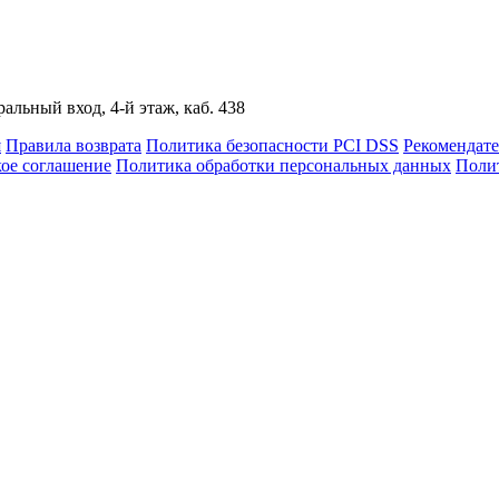
альный вход, 4-й этаж, каб. 438
я
Правила возврата
Политика безопасности PCI DSS
Рекомендат
кое соглашение
Политика обработки персональных данных
Полит