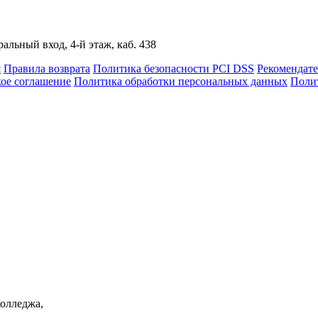
альный вход, 4-й этаж, каб. 438
я
Правила возврата
Политика безопасности PCI DSS
Рекомендат
кое соглашение
Политика обработки персональных данных
Полит
Колледжа,