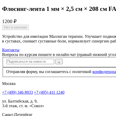
Флосинг-лента 1 мм × 2,5 см × 208 см 
1200 ₽
Нет в наличии
Устройство для имитации Маллиган терапии. Улучшает подвиж
в суставах, снимает суставные боли, нормализует синергию р
Контакты
Вопросы по курсам пишите в онлайн-чат (правый нижний угол
→
Отправляя форму, вы соглашаетесь с политикой
конфи­ден­ци
Москва
+7 (499) 346 8933
+7 (495) 411 1240
ул. Балтийская, д. 9,
3-й этаж, ст. м. «Сокол»
Санкт-Петербург