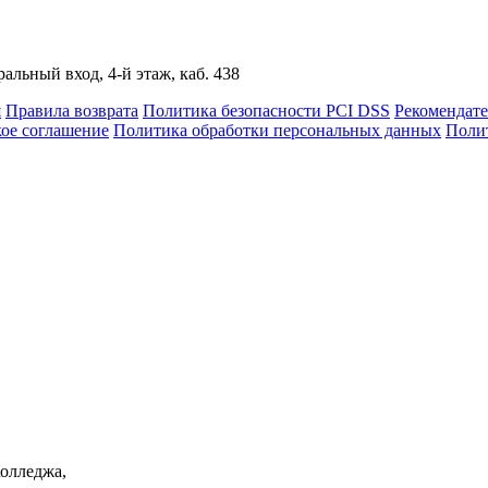
альный вход, 4-й этаж, каб. 438
я
Правила возврата
Политика безопасности PCI DSS
Рекомендат
кое соглашение
Политика обработки персональных данных
Полит
Колледжа,