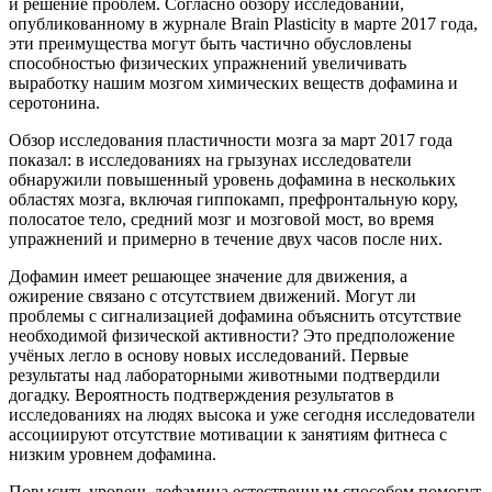
и решение проблем. Согласно обзору исследований,
опубликованному в журнале Brain Plasticity в марте 2017 года,
эти преимущества могут быть частично обусловлены
способностью физических упражнений увеличивать
выработку нашим мозгом химических веществ дофамина и
серотонина.
Обзор исследования пластичности мозга за март 2017 года
показал: в исследованиях на грызунах исследователи
обнаружили повышенный уровень дофамина в нескольких
областях мозга, включая гиппокамп, префронтальную кору,
полосатое тело, средний мозг и мозговой мост, во время
упражнений и примерно в течение двух часов после них.
Дофамин имеет решающее значение для движения, а
ожирение связано с отсутствием движений. Могут ли
проблемы с сигнализацией дофамина объяснить отсутствие
необходимой физической активности? Это предположение
учёных легло в основу новых исследований. Первые
результаты над лабораторными животными подтвердили
догадку. Вероятность подтверждения результатов в
исследованиях на людях высока и уже сегодня исследователи
ассоциируют отсутствие мотивации к занятиям фитнеса с
низким уровнем дофамина.
Повысить уровень дофамина естественным способом помогут