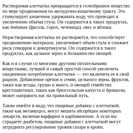
Растворимая клетчатка превращается в гелеобразное вещество
по мере продвижения по желудочно-кишечному тракту. Это
стимулирует кишечник удерживать воду, что приводит к
увеличению объема стула. Он содержится в таких продуктах,
как бобовые (фасоль, горох, чечевица), овес и яблоки.
Нерастворимая клетчатка не растворяется, что способствует
продвижению материала, увеличивает объем стула и снижает
риск геморроя и дивертикулеза. Он содержится в таких
продуктах, как цельное зерно и большинство овощей.
Как и в случае со многими другими питательными
веществами, лучший и самый простой способ увеличить
ежедневное потребление клетчатки — это включить ее в свой
рацион. Добавление орехов и семян, цельного зерна, фруктов,
таких как ягоды, груши и манго, и овощей семейства
крестоцветных, таких как брюссельская капуста и брокколи,
может направить вас на правильный путь.
Также имейте в виду, что пищевые добавки с клетчаткой,
такие как метамуцил, могут мешать абсорбции некоторых
лекарств, включая варфарин и карбамазепин. А если вы
страдаете диабетом, пищевые добавки с клетчаткой могут
затруднить регулирование уровня сахара в крови.