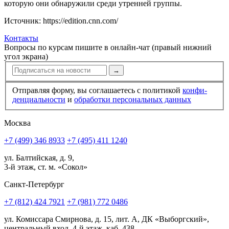
которую они обнаружили среди утренней группы.
Источник: https://edition.cnn.com/
Контакты
Вопросы по курсам пишите в онлайн-чат (правый нижний
угол экрана)
→
Отправляя форму, вы соглашаетесь с политикой
конфи­
ден­циальности
и
обработки персональных данных
Москва
+7 (499) 346 8933
+7 (495) 411 1240
ул. Балтийская, д. 9,
3-й этаж, ст. м. «Сокол»
Санкт-Петербург
+7 (812) 424 7921
+7 (981) 772 0486
ул. Комиссара Смирнова, д. 15, лит. А, ДК «Выборгский»,
центральный вход, 4-й этаж, каб. 438