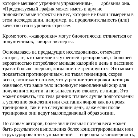
которые мешают утренним упражнениям», — добавила она.
«Предсказуемый график может иметь и другие
положительные эффекты на вес, которые не были измерены в
этом исследовании, например, на продолжительность (или)
качество сна и уровень стресса».
Кроме того, «жаворонки» могут биологически отличаться от
полуночников, говорят эксперты.
Основываясь на предыдущих исследованиях, отмечают
авторы, те, кто занимается утренней тренировкой, с большей
вероятностью потребляют меньше калорий в день и пассивно
тратят больше энергии, когда они не тренируются. Это может
показаться противо­речивым, но такая тенденция, скорее
всего, возникает потому, что утренние тренировки натощак
означают, что ваше тело использует накопленный жир для
получения энергии, а не запасенную глюкозу из пищи. Это
может означать, что тела ранних пташек лучше подготовлены
к усилению окисления или сжигания жиров как во время
тренировки, так и на следующий день, даже если после
тренировки они ведут малоподвижный образ жизни.
По словам авторов, более значительная потеря веса может
быть результатом выполнения более концентрированных или
структурированных упражнений — еще одна закономерность,