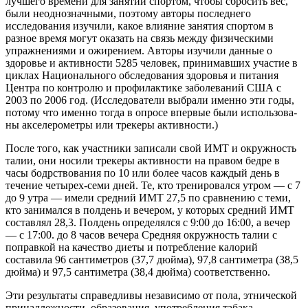
лучшего времени для занятий спортом, чтобы сбросить вес,
были неоднозначными, поэтому авторы последнего
исследования изучили, какое влияние занятия спортом в
разное время могут оказать на связь между физическими
упражнениями и ожирением. Авторы изучили данные о
здоровье и активности 5285 человек, принимавших участие в
циклах Национального обследования здоровья и питания
Центра по контролю и профилак­тике заболева­ний США с
2003 по 2006 год. (Исследователи выбрали именно эти годы,
потому что именно тогда в опросе впервые были использова­
ны акселерометры или трекеры активности.)
После того, как участники записали свой ИМТ и окружность
талии, они носили трекеры активности на правом бедре в
часы бодрствования по 10 или более часов каждый день в
течение четырех-семи дней. Те, кто тренировался утром — с 7
до 9 утра — имели средний ИМТ 27,5 по сравнению с теми,
кто занимался в полдень и вечером, у которых средний ИМТ
составлял 28,3. Полдень определялся с 9:00 до 16:00, а вечер
— с 17:00. до 8 часов вечера Средняя окружность талии с
поправкой на качество диеты и потребление калорий
составила 96 сантиметров (37,7 дюйма), 97,8 сантиметра (38,5
дюйма) и 97,5 сантиметра (38,4 дюйма) соответственно.
Эти результаты справедливы независимо от пола, этнической
принадлежности, образова­ния, употребления табака,