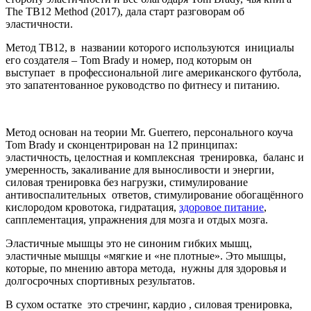
The TB12 Method (2017), дала старт разговорам об
эластичности.
Метод TB12, в названии которого используются инициалы
его создателя – Tom Brady и номер, под которым он
выступает в профессиональной лиге американского футбола,
это запатентованное руководство по фитнесу и питанию.
Метод основан на теории Mr. Guerrero, персональ­ного коуча
Tom Brady и сконцентрирован на 12 принципах:
эластичность, целостная и комплексная тренировка, баланс и
умеренность, закаливание для выносливости и энергии,
силовая тренировка без нагрузки, стимулирование
антивоспалительных ответов, стимулирование обогащённого
кислородом кровотока, гидратация,
здоровое питание
,
сапплементация, упражнения для мозга и отдых мозга.
Эластичные мышцы это не синоним гибких мышц,
эластичные мышцы «мягкие и «не плотные». Это мышцы,
которые, по мнению автора метода, нужны для здоровья и
долгосрочных спортивных результатов.
В сухом остатке это стречинг, кардио , силовая тренировка,