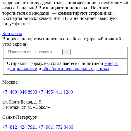
здоровое питание, адекватная сапплементация и необходимый
отдых. Банально! Восклицают оппоненты. Не стоит
торопиться с выводами, — комментируют сторонники.
Эксперты не исключают, что TB12 не покинет «высшую
лигу» фитнеса.
Контакты
Вопросы по курсам пишите в онлайн-чат (правый нижний
угол экрана)
→
Отправляя форму, вы соглашаетесь с политикой
конфи­
ден­циальности
и
обработки персональных данных
Москва
+7 (499) 346 8933
+7 (495) 411 1240
ул. Балтийская, д. 9,
3-й этаж, ст. м. «Сокол»
Санкт-Петербург
+7 (812) 424 7921
+7 (981) 772 0486