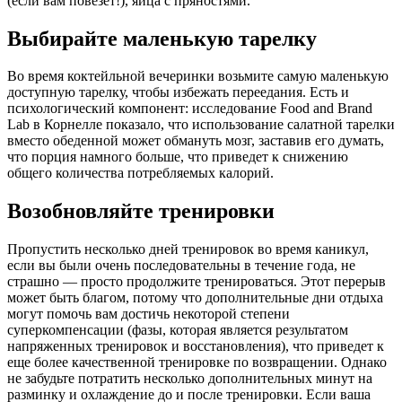
(если вам повезет!), яйца с пряностями.
Выбирайте маленькую тарелку
Во время коктейльной вечеринки возьмите самую маленькую
доступную тарелку, чтобы избежать переедания. Есть и
психологический компонент: исследование Food and Brand
Lab в Корнелле показало, что использова­ние салатной тарелки
вместо обеденной может обмануть мозг, заставив его думать,
что порция намного больше, что приведет к снижению
общего количества потребляемых калорий.
Возобновляйте тренировки
Пропустить несколько дней тренировок во время каникул,
если вы были очень последовательны в течение года, не
страшно — просто продолжите тренироваться. Этот перерыв
может быть благом, потому что дополнительные дни отдыха
могут помочь вам достичь некоторой степени
суперкомпенсации (фазы, которая является результатом
напряженных тренировок и восстанов­ления), что приведет к
еще более качественной тренировке по возвращении. Однако
не забудьте потратить несколько дополнительных минут на
разминку и охлаждение до и после тренировки. Если ваша