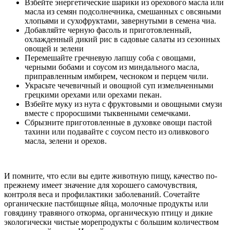
Взбейте энергетические шарики из орехового масла или
масла из семян подсолнечника, смешанных с овсяными
хлопьями и сухофруктами, завернутыми в семена чиа.
Добавляйте черную фасоль и приготовленный,
охлажденный дикий рис в садовые салаты из сезонных
овощей и зелени
Перемешайте гречневую лапшу соба с овощами,
черными бобами и соусом из миндального масла,
приправленным имбирем, чесноком и перцем чили.
Украсьте чечевичный и овощной суп измельченными
грецкими орехами или орехами пекан.
Взбейте муку из нута с фруктовыми и овощными смузи
вместе с проросшими тыквенными семечками.
Сбрызните приготовленные в духовке овощи пастой
тахини или подавайте с соусом песто из оливкового
масла, зелени и орехов.
И помните, что если вы едите животную пищу, качество по-
прежнему имеет значение для хорошего самочувствия,
контроля веса и профилак­тики заболева­ний. Сочетайте
органические пастбищные яйца, молочные продукты или
говядину травяного откорма, органическую птицу и дикие
экологически чистые морепродукты с большим количеством