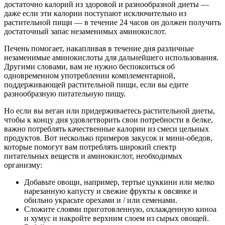
достаточно калорий из здоровой и разнообразной диеты —
даже если эти калории поступают исключительно из
растительной пищи — в течение 24 часов он должен получить
достаточный запас незаменимых аминокислот.
Печень помогает, накапливая в течение дня различные
незаменимые аминокислоты для дальнейшего использова­ния.
Другими словами, вам не нужно беспокоиться об
одновременном употреблении комплементарной,
поддерживающей растительной пищи, если вы едите
разнообразную питательную пищу.
Но если вы веган или придерживаетесь растительной диеты,
чтобы к концу дня удовлетворить свои потребности в белке,
важно потреблять качественные калории из смеси цельных
продуктов. Вот несколько примеров закусок и мини-обедов,
которые помогут вам потреблять широкий спектр
питательных веществ и аминокислот, необходимых
организму:
Добавьте овощи, например, тертые цуккини или мелко
нарезанную капусту и свежие фрукты к овсянке и
обильно украсьте орехами и / или семенами.
Сложите слоями приготовленную, охлажденную киноа
и хумус и накройте верхним слоем из сырых овощей.