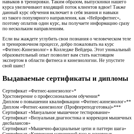
навыков в тренировки. Таким образом, выпускники нашего
курса увеличивают входящий поток клиентов вдвое! Также
данный курс обучения включает в себя знания и навыки
из такого популярного направления, как «Нейрофитнес»,
поэтому оплатив один курс, вы получаете информацию сразу
по нескольким направлениям.
Если вы жаждете углубить свои познания о человеческом теле
и тренировочном процессе, добро пожаловать на курс
«Фитнес-Кинезио­лог» в Колледже Вейдера. Этот уникальный
образова­тельный опыт позволит вам стать настоящим
экспертом в области фитнеса и кинезио­логии. Не упустите
свой шанс!
Выдаваемые сертификаты и дипломы
Сертификат «Фитнес-кинезио­лог»*
Удостоверение о профессиональном обучении*
Диплом о повышении квалификации «Фитнес-кинезио­лог»**
Диплом «Фитнес-кинезио­лог (Профпереподго­товка)»***
Сертификат «Мануальное мышечное тестирование»
Сертификат «Визуальная диагностика и коррекция мышечных
дисбалансов»
Сертификат «Мышечно-фасциальные цепи и паттерн шага»
Сертификат «Коррекция нарушений таза и основных