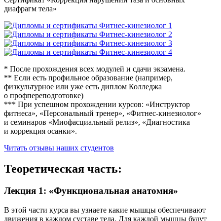
диафрагм тела»
* После прохождения всех модулей и сдачи экзамена.
** Если есть профильное образова­ние (например,
физкультурное или уже есть диплом Колледжа
о профпереподго­товке)
*** При успешном прохождении курсов: «Инструктор
фитнеса», «Персональ­ный тренер», «Фитнес-кинезио­лог»
и семинаров «Миофасциаль­ный релиз», «Диагностика
и коррекция осанки».
Читать отзывы наших студентов
Теоретическая часть:
Лекция 1: «Функциональ­ная анатомия»
В этой части курса вы узнаете какие мышцы обеспечивают
движения в каждом суставе тела. Для каждой мышцы будут