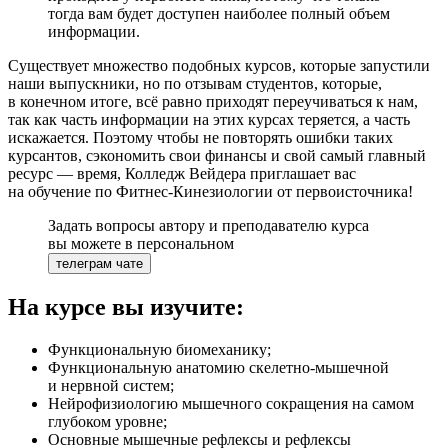
тогда вам будет доступен наиболее полный объем
информации.
Существует множество подобных курсов, которые запустили
наши выпускники, но по отзывам студентов, которые,
в конечном итоге, всё равно приходят переучиваться к нам,
так как часть информации на этих курсах теряется, а часть
искажается. Поэтому чтобы не повторять ошибки таких
курсантов, сэкономить свои финансы и свой самый главный
ресурс — время, Колледж Вейдера приглашает вас
на обучение по Фитнес-Кинезио­логии от первоисточника!
Задать вопросы автору и преподавателю курса
вы можете в персональ­ном
На курсе вы изучите:
Функциональ­ную биомеханику;
Функциональ­ную анатомию скелетно-мышечной
и нервной систем;
Нейрофизио­логию мышечного сокращения на самом
глубоком уровне;
Основные мышечные рефлексы и рефлексы