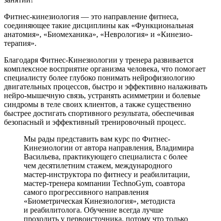
Фитнес-кинезио­логия — это направление фитнеса,
соединяющее такие дисциплины как «Функциональ­ная
анатомия», «Биомеханика», «Неврология» и «Кинезио­
терапия».
Благодаря Фитнес-Кинезио­логии у тренера развивается
комплексное восприятие организма человека, что помогает
специалисту более глубоко понимать нейрофизио­логию
двигательных процессов, быстро и эффективно налаживать
нейро-мышечную связь, устранять асимметрии и болевые
синдромы в теле своих клиентов, а также существенно
быстрее достигать спортивного результата, обеспечивая
безопасный и эффективный тренировочный процесс.
Мы рады представить вам курс по Фитнес-
Кинезио­логии от автора направления, Владимира
Васильева, практикующего специалиста с более
чем десятилетним стажем, международного
мастер-инструктора по фитнесу и реабилитации,
мастер-тренера компании TechnoGym, соавтора
самого прогрессивного направления
«Биометрическая Кинезио­логия», методиста
и реабилитолога. Обучение всегда лучше
проходить у первоисточника, потому что только