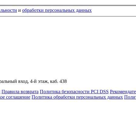
альности
и
обработки персональных данных
альный вход, 4-й этаж, каб. 438
я
Правила возврата
Политика безопасности PCI DSS
Рекомендат
кое соглашение
Политика обработки персональных данных
Полит