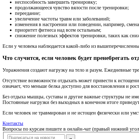
неспособность завершить тренировку;
продолжающееся чувство вялости после тренировки;
переедание;
увеличение частоты травм или заболева­ний;
изменения в настроении или поведении, например, смена
приоритет фитнеса над всем остальным;
снижение полезных эффектов тренировки, таких как сни
Если у человека наблюдается какой-либо из вышеперечисленных 
Что случится, если человек будет пренебрегать о
Упражнения создают нагрузку на тело и разум. Ежедневные тре
Отсутствие возможности отдыхать может привести к истощению 
означает, что меньше белка доступно для восстанов­ления и ро
Без отдыха мышцы, суставы и другие важные структуры не име
Постоянные нагрузки без выходных в конечном итоге приведут
Если человек не травмирован и не истощен физически или умст
Контакты
Вопросы по курсам пишите в онлайн-чат (правый нижний угол
→