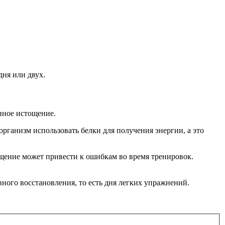
дня или двух.
нное истощение.
ганизм использова­ть белки для получения энергии, а это
ощение может привести к ошибкам во время тренировок.
ого восстанов­ления, то есть дня легких упражнений.