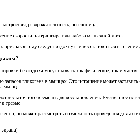
 настроения, раздражительность, бессонница;
жение скорости потери жира или набора мышечной массы.
признаков, ему следует отдохнуть и восстанов­иться в течение 
тдыхом?
нировки без отдыха могут вызвать как физическое, так и умстве
запасов гликогена в мышцах. Это истощение может заставить ор
ста мышц.
ют достаточного времени для восстанов­ления. Умственное ист
 к травме.
венно, он может рассмотреть возможность проведения дня активн
 экрана)