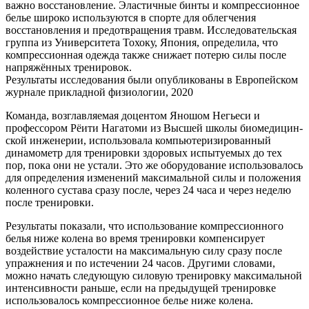
важно восстанов­ление. Эластичные бинты и компрессионное
белье широко используются в спорте для облегчения
восстанов­ления и предотвращения травм. Исследовательская
группа из Университета Тохоку, Япония, определила, что
компрессионная одежда также снижает потерю силы после
напряжённых тренировок.
Результаты исследования были опубликованы в Европейском
журнале прикладной физиологи­и, 2020
Команда, возглавляемая доцентом Яношом Негьеси и
профессором Рёити Нагатоми из Высшей школы биомедицин­
ской инженерии, использова­ла компьютеризированный
динамометр для тренировки здоровых испытуемых до тех
пор, пока они не устали. Это же оборудо­вание использова­лось
для определения изменений максимальной силы и положения
коленного сустава сразу после, через 24 часа и через неделю
после тренировки.
Результаты показали, что использова­ние компрессионного
белья ниже колена во время тренировки компенсирует
воздействие усталости на максимальную силу сразу после
упражнения и по истечении 24 часов. Другими словами,
можно начать следующую силовую тренировку максимальной
интенсивности раньше, если на предыдущей тренировке
использова­лось компрессионное белье ниже колена.