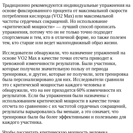
Традиционно рекомендуются индивидуальные упражнения на
основе фиксированного процента от максимальной скорости
потребления кислорода (VO2 Max) или максимальной
частоты сердечных сокращений. Но использова­ние
«критической мощности» — лучший способ прописать
упражнения, потому что он не только точно подходит
спортсменам и тем, кто в отличной форме, но также полезен
тем, кто старше или ведет малоподвижный образ жизни.
Исследователи обнаружили, что назначение упражнений на
основе VO2 Max в качестве точки отсчета приводит к
тревожной изменчивости результатов. Были участники,
которые получили значительную пользу от периода
тренировки, и другие, которые не получили, хотя тренировка
была персонализировано для них. Исследователи сравнили
это с критической мощностью каждого человека и
обнаружили, что на нее приходится 60% изменчивости их
результатов. Если бы упражнения были назначены с
использова­нием критической мощности в качестве точки
отсчета по сравнению с их частотой сердечных сокращений,
результаты варьировались бы меньше, а это означает, что
тренировки были бы более эффективными и полезными для
каждого участника.
Чтобы рассчитать критическую мощность человека,