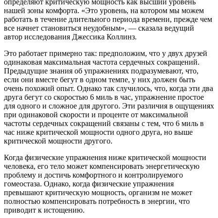
определяют критическую мощность как высший уровень
нашей зоны комфорта. «Это уровень, на котором мы можем
работать в течение длительного периода времени, прежде чем
все начнет становиться неудобным», — сказала ведущий
автор исследования Джессика Коллинз.
Это работает примерно так: предположим, что у двух друзей
одинаковая максимальная частота сердечных сокращений.
Предыдущие знания об упражнениях подразумевают, что,
если они вместе бегут в одном темпе, у них должен быть
очень похожий опыт. Однако так случилось, что, когда эти два
друга бегут со скоростью 6 миль в час, упражнение простое
для одного и сложное для другого. Эти различия в ощущениях
при одинаковой скорости и проценте от максимальной
частоты сердечных сокращений связаны с тем, что 6 миль в
час ниже критической мощности одного друга, но выше
критической мощности другого.
Когда физические упражнения ниже критической мощности
человека, его тело может компенсировать энергетическую
проблему и достичь комфортного и контролируемого
гомеостаза. Однако, когда физические упражнения
превышают критическую мощность, организм не может
полностью компенсировать потребность в энергии, что
приводит к истощению.