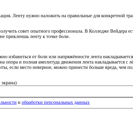
ация. Ленту нужно наложить на правильные для конкретной трав
 получить совет опытного профессионала. В Колледже Вейдера е
 не приклеишь ленту к точке боли.
но избавиться от боли или напряжённости лента накладывается 
а опора и полная амплитуда движения лента накладывается с л
енты, если место неверное, можно принести больше вреда, чем по
 экрана)
альности
и
обработки персональных данных