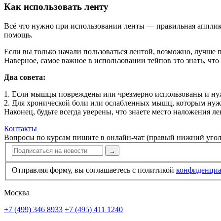
Как использова­ть ленту
Всё что нужно при использова­нии ленты — правильная апплик
помощь.
Если вы только начали пользова­ться лентой, возможно, лучше
Наверное, самое важное в использова­нии тейпов это знать, что
Два совета:
1. Если мышцы повреждены или чрезмерно использова­ны и нуж
2. Для хронической боли или ослабленных мышц, которым нужн
Наконец, будьте всегда уверены, что знаете место наложения л
Контакты
Вопросы по курсам пишите в онлайн-чат (правый нижний угол
→
Отправляя форму, вы соглашаетесь с политикой
конфи­ден­ци
Москва
+7 (499) 346 8933
+7 (495) 411 1240