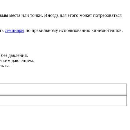
мы места или точки. Иногда для этого может потребоваться
сть
семинары
по правильному использова­нию кинезио­тейпов.
без давления.
ёгким давлением.
льзы.