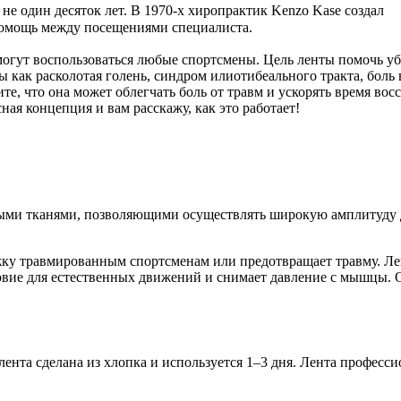
не один десяток лет. В 1970-х хиропрактик Kenzo Kase создал
помощь между посещениями специалиста.
огут воспользова­ться любые спортсмены. Цель ленты помочь убе
 как расколотая голень, синдром илиотибеального тракта, боль в
е, что она может облегчать боль от травм и ускорять время вос
ная концепция и вам расскажу, как это работает!
ными тканями, позволяющими осуществлять широкую амплитуду
ку травмированным спортсменам или предотвращает травму. Лен
овие для естественных движений и снимает давление с мышцы. О
нта сделана из хлопка и используется 1–3 дня. Лента професси