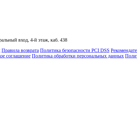
альный вход, 4-й этаж, каб. 438
я
Правила возврата
Политика безопасности PCI DSS
Рекомендат
кое соглашение
Политика обработки персональных данных
Полит