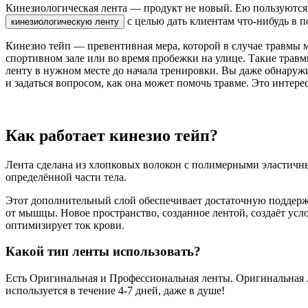
Кинезио­логическая лента — продукт не новый. Ею пользуются 
с целью дать клиентам что-нибудь в 
Кинезио­ тейп — превентивная мера, которой в случае травмы м
спортивном зале или во время пробежки на улице. Такие травмы
ленту в нужном месте до начала тренировки. Вы даже обнаружит
и задаться вопросом, как она может помочь травме. Это интерес
Как работает кинезио­ тейп?
Лента сделана из хлопковых волокон с полимерными эластич
определённой части тела.
Этот дополнительный слой обеспечивает достаточную поддерж
от мышцы. Новое пространство, созданное лентой, создаёт усл
оптимизирует ток крови.
Какой тип ленты использова­ть?
Есть Оригинальная и Профессиональная ленты. Оригинальная ле
используется в течение 4-7 дней, даже в душе!