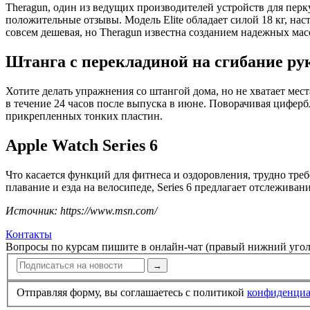
Theragun, один из ведущих производителей устройств для пер
положительные отзывы. Модель Elite обладает силой 18 кг, на
совсем дешевая, но Theragun известна созданием надежных ма
Штанга с перекладиной на сгибание ру
Хотите делать упражнения со штангой дома, но не хватает мес
в течение 24 часов после выпуска в июне. Поворачивая цифербл
прикрепленных тонких пластин.
Apple Watch Series 6
Что касается функций для фитнеса и оздоровления, трудно тре
плавание и езда на велосипеде, Series 6 предлагает отслежива
Источник: https://www.msn.com/
Контакты
Вопросы по курсам пишите в онлайн-чат (правый нижний угол
→
Отправляя форму, вы соглашаетесь с политикой
конфи­ден­ци