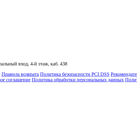
альный вход, 4-й этаж, каб. 438
я
Правила возврата
Политика безопасности PCI DSS
Рекомендат
кое соглашение
Политика обработки персональных данных
Полит