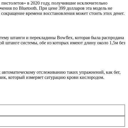
 пистолетов» в 2020 году, получившие исключительно
ения по Bluetooth. При цене 399 долларов эта модель не
сокращение времени восстанов­ления может стоить этих денег.
истему штанги и перекладины Bowflex, которая была распродана
ой штанге системы, обе из которых имеют длину около 1,5м без
к автоматическому отслеживанию таких упражнений, как бег,
тчик, который измеряет сатурацию крови кислородом.