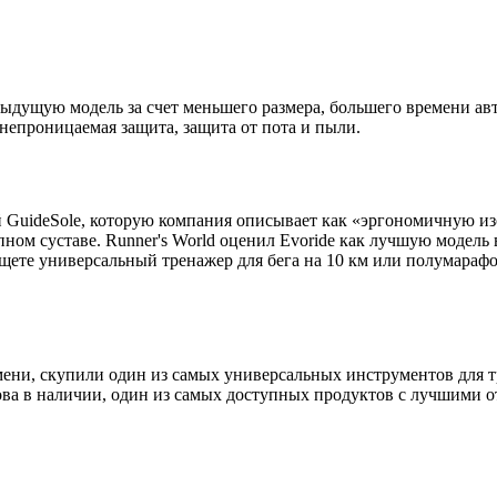
едыдущую модель за счет меньшего размера, большего времени а
непроницаемая защита, защита от пота и пыли.
ией GuideSole, которую компания описывает как «эргономичную 
ом суставе. Runner's World оценил Evoride как лучшую модель в
те универсальный тренажер для бега на 10 км или полумарафон
мени, скупили один из самых универсальных инструмен­тов для 
ова в наличии, один из самых доступных продуктов с лучшими о