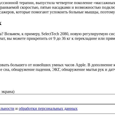
куссионной терапии, выпустила четвертое поколение «массажных
страиваемой скоростью, пятью насадками и возможностью подключ
ссажеров, которые помогают успокоить больные мышцы, поэтому 
к
та? Возьмем, к примеру, SelectTech 2080, новую регулируемую с
ат, вы можете прикрепить от 9 до 36 кг к перекладине или прям
бовать большего от новейших умных часов Apple. В дополнение 
ние сна, обнаружение падения, ЭКГ, обнаружение мытья рук и да
 экрана)
альности
и
обработки персональных данных