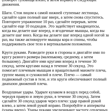
движения.
Шаги. Стоя лицом к самой нижней ступеньке лестницы,
сделайте один полный шаг вверх, а затем снова спуститесь.
Повторите упражнение 10 раз, сделайте перерыв, затем
сделайте еще 10 подходов. Это задействует квадрицепсы,
когда вы делаете шаг вперед, и ягодичные мышцы, когда вы
делаете шаг вниз. Когда вы делаете шаг вперед одной ногой за
раз, вы также активируете мышцы кора и спины, чтобы
поддерживать свое тело в вертикальном положении.
Круги руками. Разведите руки в стороны и двигайте ими по
кругу разного размера (маленькому, средне­му, а затем
большому). Двигайте ими кругами вперед в течение 30
секунд, затем кругами назад в течение 30 секунд. Это
помогает плечевым мышцам и вращательной манжете плеча,
группе мышц и сухожилий в плече. Плечо — самый
подвижный сустав в теле, и эти круги обеспечивают полный
диапазон движений плеча.
Воздушные удары. Ударьте кулаком в воздух перед собой,
чередуя правую и левую руки, в течение 30 секунд. Затем
сделайте 30 секунд ударов через плечо: удар правой рукой
влево, а затем левой рукой вправо. Попробуйте и апперкоты
(удары вверх). Удары руками увеличивают частоту сердечных