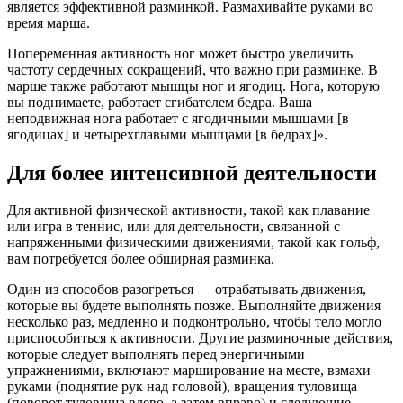
является эффективной разминкой. Размахивайте руками во
время марша.
Попеременная активность ног может быстро увеличить
частоту сердечных сокращений, что важно при разминке. В
марше также работают мышцы ног и ягодиц. Нога, которую
вы поднимаете, работает сгибателем бедра. Ваша
неподвижная нога работает с ягодичными мышцами [в
ягодицах] и четырехглавыми мышцами [в бедрах]».
Для более интенсивной деятельности
Для активной физической активности, такой как плавание
или игра в теннис, или для деятельности, связанной с
напряженными физическими движениями, такой как гольф,
вам потребуется более обширная разминка.
Один из способов разогреться — отрабатывать движения,
которые вы будете выполнять позже. Выполняйте движения
несколько раз, медленно и подконтрольно, чтобы тело могло
приспособиться к активности. Другие разминочные действия,
которые следует выполнять перед энергичными
упражнениями, включают марширование на месте, взмахи
руками (поднятие рук над головой), вращения туловища
(поворот туловища влево, а затем вправо) и следующие