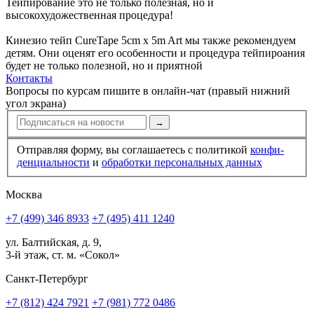
Тейпирование это не только полезная, но и
высокохудожественная процедура!
Кинезио­ тейп CureTape 5cm x 5m Art мы также рекомендуем
детям. Они оценят его особенности и процедура тейпироания
будет не только полезной, но и приятной
Контакты
Вопросы по курсам пишите в онлайн-чат (правый нижний
угол экрана)
→
Отправляя форму, вы соглашаетесь с политикой
конфи­
ден­циальности
и
обработки персональных данных
Москва
+7 (499) 346 8933
+7 (495) 411 1240
ул. Балтийская, д. 9,
3-й этаж, ст. м. «Сокол»
Санкт-Петербург
+7 (812) 424 7921
+7 (981) 772 0486