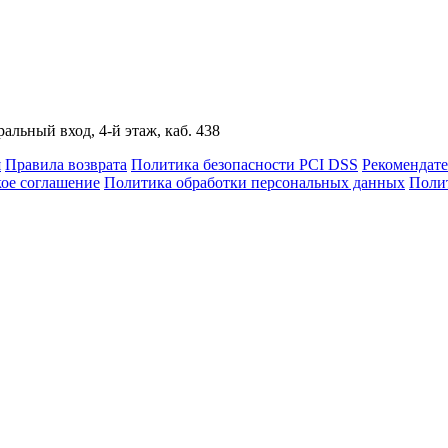
альный вход, 4-й этаж, каб. 438
я
Правила возврата
Политика безопасности PCI DSS
Рекомендат
кое соглашение
Политика обработки персональных данных
Полит