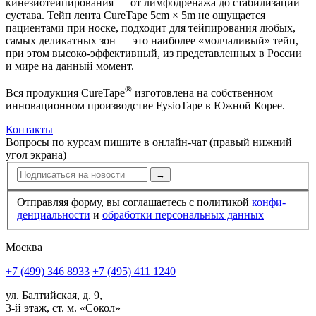
кинезио­тейпирования — от лимфодренажа до стабилизации
сустава. Тейп лента CureTape 5cm × 5m не ощущается
пациентами при носке, подходит для тейпирования любых,
самых деликатных зон — это наиболее «молчаливый» тейп,
при этом высоко-эффективный, из представленных в России
и мире на данный момент.
®
Вся продукция CureTape
изготовлена на собственном
инновационном производстве FysioTape в Южной Корее.
Контакты
Вопросы по курсам пишите в онлайн-чат (правый нижний
угол экрана)
→
Отправляя форму, вы соглашаетесь с политикой
конфи­
ден­циальности
и
обработки персональных данных
Москва
+7 (499) 346 8933
+7 (495) 411 1240
ул. Балтийская, д. 9,
3-й этаж, ст. м. «Сокол»