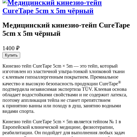
Медицин­ский кинезио­-тейп CureTape
5cm x 5m чёрный
1400 ₽
Купить
Кинезио­ тейп CureTape 5cm × 5m — это тейп, который
изготовлен из эластичной ультра-тонкой хлопковой ткани
с клеевым гипоаллергенным покрытием. Премиальное
®
качество и высокую безопасность продукции CureTape
подтвердила независимая экспертиза TÜV. Клеевая основа
обладает водостойкими свойствами и не содержит латекса,
поэтому аппликация тейпа не станет препятствием
к принятию ванны или походу в душ, занятию водными
видами спорта.
Кинезио­ тейп CureTape 5cm × 5m является тейпом № 1 в
Европейской клинической медицин­е, физиотерапии,
реабилитации. Он подойдет для выполнения любых задач