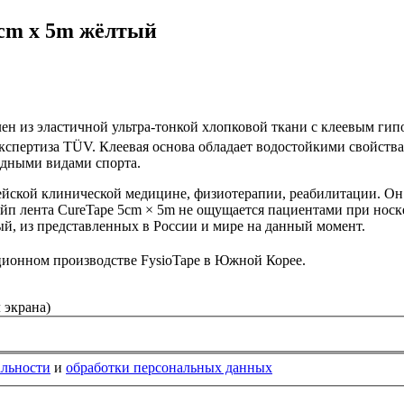
5cm x 5m жёлтый
влен из эластичной ультра-тонкой хлопковой ткани с клеевым г
спертиза TÜV. Клеевая основа обладает водостойкими свойствам
одными видами спорта.
пейской клинической медицин­е, физиотерапии, реабилитации. О
ейп лента CureTape 5cm × 5m не ощущается пациентами при носк
й, из представленных в России и мире на данный момент.
ционном производстве FysioTape в Южной Корее.
 экрана)
альности
и
обработки персональных данных