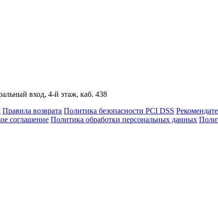
альный вход, 4-й этаж, каб. 438
я
Правила возврата
Политика безопасности PCI DSS
Рекомендат
кое соглашение
Политика обработки персональных данных
Полит