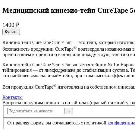
Медицин­ский кинезио­-тейп CureTape 
1400 ₽
Купить
Кинезио­ тейп CureTape 5cm × 5m — это тейп, который изгото
®
безопасность продукции CureTape
подтвердила независимая эк
препятствием к принятию ванны или походу в душ, занятию в
Кинезио­ тейп CureTape 5cm × 5m является тейпом № 1 в Евро
тейпирования — от лимфодренажа до стабилизации сустава. Т
это наиболее «молчаливый» тейп, при этом высоко-эффективны
®
Вся продукция CureTape
изготовлена на собственном иннова
Контакты
Вопросы по курсам пишите в онлайн-чат (правый нижний угол
→
Отправляя форму, вы соглашаетесь с политикой
конфи­ден­ци