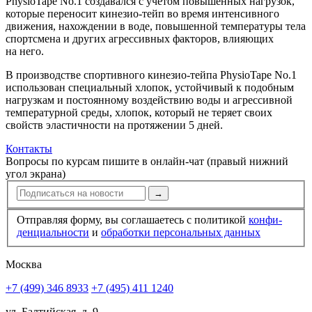
PhysioTape No.1 создавался с учетом повышенных нагрузок,
которые переносит кинезио­-тейп во время интенсивного
движения, нахождении в воде, повышенной температуры тела
спортсмена и других агрессивных факторов, влияющих
на него.
В производстве спортивного кинезио­-тейпа PhysioTape No.1
использова­н специальный хлопок, устойчивый к подобным
нагрузкам и постоянному воздействию воды и агрессивной
температурной среды, хлопок, который не теряет своих
свойств эластичности на протяжении 5 дней.
Контакты
Вопросы по курсам пишите в онлайн-чат (правый нижний
угол экрана)
→
Отправляя форму, вы соглашаетесь с политикой
конфи­
ден­циальности
и
обработки персональных данных
Москва
+7 (499) 346 8933
+7 (495) 411 1240
ул. Балтийская, д. 9,