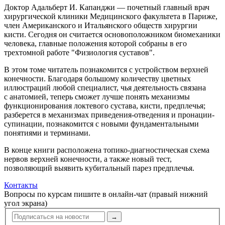
Доктор Адальберт И. Капанджи — почетный главный врач
хирургической клиники Медицин­ского факультета в Париже,
член Американского и Итальянского обществ хирургии
кисти. Сегодня он считается основоположником биомеханики
человека, главные положения которой собраны в его
трехтомной работе "Физиологи­я суставов".
В этом томе читатель познакомится с устройством верхне­й
конечности. Благодаря большому количеству цветных
иллюстраций любой специалист, чья деятельность связана
с анатомией, теперь сможет лучше понять механизмы
функционирования локтевого сустава, кисти, предплечья;
разберется в механизмах приведения-отведения и пронации-
супинации, познакомится с новыми фундаментальными
понятиями и терминами.
В конце книги расположена топико-диагностическая схема
нервов верхне­й конечности, а также новый тест,
позволяющий выявить кубитальный парез предплечья.
Контакты
Вопросы по курсам пишите в онлайн-чат (правый нижний
угол экрана)
→