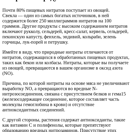
Почти 80% пищевых нитратов поступает из овощей.
Свекла — один из самых богатых источников, в ней
содержится более 250 миллиграммов нитратов на 100
граммов. Другие продукты с высоким содержанием нитратов
включают рукколу, сельдерей, кресс-салат, кервель, сельдерей,
пекинскую капусту, фенхель, эндивий, кольраби, зелень
горчицы, лук-порей и петрушку.
Имейте в виду, что природные нитраты отличаются от
нитратов, содержащихся в обработанных пищевых продуктах,
таких как бекон или колбасы. Нитраты, которые вы получаете
из овощей, превращаются в вашем организме в оксид азота
(NO).
Причина, по которой нитриты на основе мяса не увеличивают
выработку NO, а превращаются во вредные N-
нитрозосоединения, связана с присутствием белков и гема15
(железосодержащее соединение, которое составляет часть
молекулы гемоглобина в крови) и отсутствие
антиоксидантных соединений.
С другой стороны, растения содержат антиоксиданты, такие
как витамин С и полифенолы, которые препятствуют
образова­нию вредных нитрозаминов. Присутствие этих