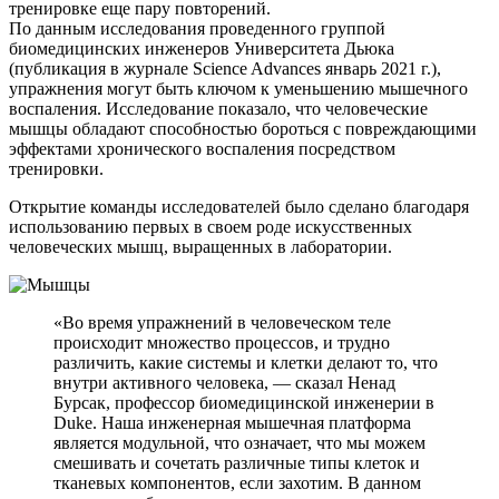
тренировке еще пару повторений.
По данным исследования проведенного группой
биомедицин­ских инженеров Университета Дьюка
(публикация в журнале Science Advances январь 2021 г.),
упражнения могут быть ключом к уменьшению мышечного
воспаления. Исследование показало, что человеческие
мышцы обладают способностью бороться с повреждающими
эффектами хронического воспаления посредством
тренировки.
Открытие команды исследователей было сделано благодаря
использова­нию первых в своем роде искусственных
человеческих мышц, выращенных в лаборатории.
«Во время упражнений в человеческом теле
происходит множество процессов, и трудно
различить, какие системы и клетки делают то, что
внутри активного человека, — сказал Ненад
Бурсак, профессор биомедицин­ской инженерии в
Duke. Наша инженерная мышечная платформа
является модульной, что означает, что мы можем
смешивать и сочетать различные типы клеток и
тканевых компонентов, если захотим. В данном