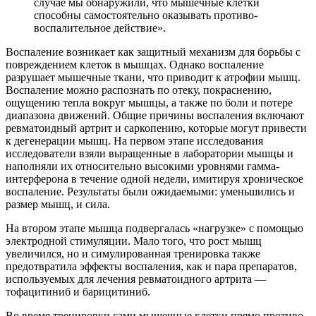
случае мы обнаружили, что мышечные клетки
способны самостоятельно оказывать противо­
воспалительное действие».
Воспаление возникает как защитный механизм для борьбы с
повреждением клеток в мышцах. Однако воспаление
разрушает мышечные ткани, что приводит к атрофии мышц.
Воспаление можно распознать по отеку, покраснению,
ощущению тепла вокруг мышцы, а также по боли и потере
диапазона движений. Общие причины воспаления включают
ревматоидный артрит и саркопению, которые могут привести
к дегенерации мышц. На первом этапе исследования
исследователи взяли выращенные в лаборатории мышцы и
наполняли их относительно высокими уровнями гамма-
интерферона в течение одной недели, имитируя хроническое
воспаление. Результаты были ожидаемыми: уменьшились и
размер мышц, и сила.
На втором этапе мышца подвергалась «нагрузке» с помощью
электродной стимуляции. Мало того, что рост мышц
увеличился, но и симулированная тренировка также
предотвратила эффекты воспаления, как и пара препаратов,
используемых для лечения ревматоидного артрита —
тофацитиниб и барицитиниб.
Во время тренировки сами мышечные клетки прямо противо­