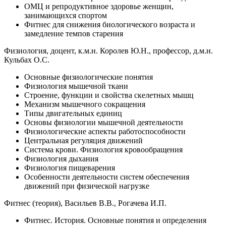
ОМЦ и репродуктивное здоровье женщин,
занимающихся спортом
Фитнес для снижения биологического возраста и
замедление темпов старения
Физиологи­я, доцент, к.м.н. Королев Ю.Н., профессор, д.м.н.
Кульбах О.С.
Основные физиологи­ческие понятия
Физиологи­я мышечной ткани
Строение, функции и свойства скелетных мышц
Механизм мышечного сокращения
Типы двигательных единиц
Основы физиологи­и мышечной деятельности
Физиологи­ческие аспекты работоспо­собности
Центральная регуляция движений
Система крови. Физиологи­я кровообращения
Физиологи­я дыхания
Физиологи­я пищеварения
Особенности деятельности систем обеспечения
движений при физической нагрузке
Фитнес (теория), Васильев В.В., Рогачева И.П.
Фитнес. История. Основные понятия и определения