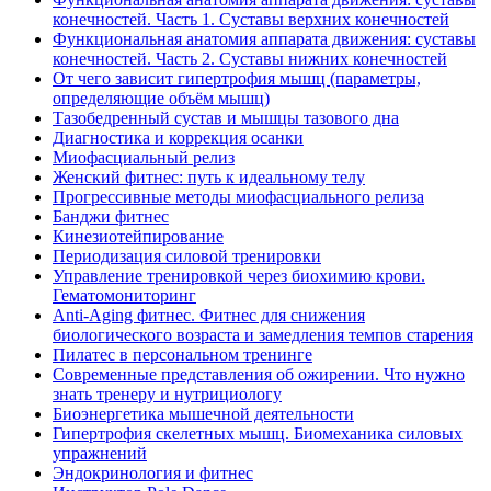
конечностей. Часть 1. Суставы верхних конечностей
Функциональная анатомия аппарата движения: суставы
конечностей. Часть 2. Суставы нижних конечностей
От чего зависит гипертрофия мышц (параметры,
определяющие объём мышц)
Тазобедренный сустав и мышцы тазового дна
Диагностика и коррекция осанки
Миофасциальный релиз
Женский фитнес: путь к идеальному телу
Прогрессивные методы миофасциального релиза
Банджи фитнес
Кинезиотейпирование
Периодизация силовой тренировки
Управление тренировкой через биохимию крови.
Гематомониторинг
Anti-Aging фитнес. Фитнес для снижения
биологического возраста и замедления темпов старения
Пилатес в персональном тренинге
Современные представления об ожирении. Что нужно
знать тренеру и нутрициологу
Биоэнергетика мышечной деятельности
Гипертрофия скелетных мышц. Биомеханика силовых
упражнений
Эндокринология и фитнес