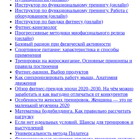
Инструктор по функциональному тренингу (онлайн)
Инструктор по функциональному тренингу. Работа с
оборудованием (онлайн)
Инструктор по банджи фитнесу (онлайн)
Фитнес-кинезиолог
Прогрессивные методики миофасциального релиза
(онлайн)
Базовый рацион при физической активности
Спортивное питание: характеристика и способы
применения
Тренировки на жиросжигание. Основные принципы и
правила построения
Фитнес-рацион. Выбор продуктов
Как синхронизировать работу мышц. Анатомия
движения
Обзор фитнес-трендов эпохи 2020–2030. На чём можно
заработать и как выгодно отличаться от конкурентов
Особенности женских тренировок. Женщина — это не
маленький мужчина 2020
Математика бодибилдинга. Как правильно рассчитать
нагрузку
Если нет идеальных условий. Шансы для тренировок и
выступлений
Универсальность метода Пилатеса
Функциональная анатомия аппарата движения: суставы