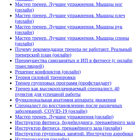
Мастер тренер. Лучшие упражнения. Мышцы ног
(онлайн)
Мастер тренер. Лучшие упражнения. Мышцы плеч
(онлайн)
Мастер тренер. Лучшие упражнения. Мышцы рук
(онлайн)
Мастер тренер. Лучшие упражнения. Мышцы спины
(онлайн)
Почему рекомендации тренера не работают. Реальный
тренерский план (онлайн)
Преимущества самозанятых и ИП в фитнесе (с онлайн
трансляцией)
Решение конфликтов (онлайн)
Теория силовой тренировки
Тренер групповых программ (профстандарт)
Тренер как высокооплачиваемый специалист. 40
пунктов для успешной работы
Функциональная анатомия аппарата движения
Специалист по восстановлению после различных
заболеваний, COVID-19 (онлайн)
Мастер тренер. Лучшие упражнения (онлайн)
Инструктор фитнеса, бодибилдинга, тренажёрного зала
Инструктор фитнеса, тренажёрного зала (онлайн)
Инструктор групповых занятий. Инструктор аэробики
Нутрициология (онлайн)