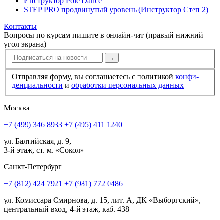
Инструктор Pole Dance
STEP PRO продвинутый уровень (Инструктор Степ 2)
Контакты
Вопросы по курсам пишите в онлайн-чат (правый нижний
угол экрана)
→
Отправляя форму, вы соглашаетесь с политикой
конфи­
ден­циальности
и
обработки персональных данных
Москва
+7 (499) 346 8933
+7 (495) 411 1240
ул. Балтийская, д. 9,
3-й этаж, ст. м. «Сокол»
Санкт-Петербург
+7 (812) 424 7921
+7 (981) 772 0486
ул. Комиссара Смирнова, д. 15, лит. А, ДК «Выборгский»,
центральный вход, 4-й этаж, каб. 438