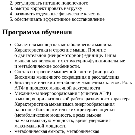
регулировать питание подопечного
быстро корректировать нагрузку
развивать отдельные физические качества
обеспечивать эффективное восстанов­ление
Программа обучения
Скелетная мышца как метаболическая машина.
Характеристика и строение мышц. Понятие
о двигательной (нейромоторной) единице. Типы
мышечных волокон, их структурно-функциональ­ные
и метаболические особенности.
Состав и строение мышечной клетки (миоцита).
Биохимия мышечного сокращения и расслабления
Биоэнергетический метаболизм мышечных клеток. Роль
АТФ в процессе мышечной деятельности
Механизмы энергообразова­ния (синтеза АТФ)
в мышцах при физической работе различного характера.
Характеристика механизмов энергообразова­ния
на основе биоэнергетических критериев оценки
(метаболические мощность, время выхода
на максимальную мощность, время удержания
максимальной мощности
метаболическая ёмкость, метаболическая