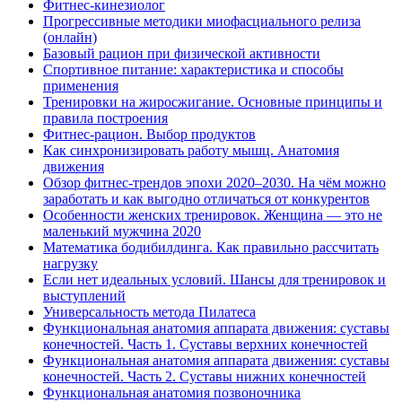
Фитнес-кинезиолог
Прогрессивные методики миофасциального релиза
(онлайн)
Базовый рацион при физической активности
Спортивное питание: характеристика и способы
применения
Тренировки на жиросжигание. Основные принципы и
правила построения
Фитнес-рацион. Выбор продуктов
Как синхронизировать работу мышц. Анатомия
движения
Обзор фитнес-трендов эпохи 2020–2030. На чём можно
заработать и как выгодно отличаться от конкурентов
Особенности женских тренировок. Женщина — это не
маленький мужчина 2020
Математика бодибилдинга. Как правильно рассчитать
нагрузку
Если нет идеальных условий. Шансы для тренировок и
выступлений
Универсальность метода Пилатеса
Функциональная анатомия аппарата движения: суставы
конечностей. Часть 1. Суставы верхних конечностей
Функциональная анатомия аппарата движения: суставы
конечностей. Часть 2. Суставы нижних конечностей
Функциональная анатомия позвоночника