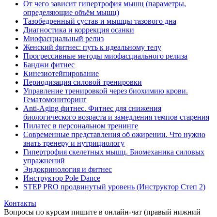
От чего зависит гипертрофия мышц (параметры,
определяющие объём мышц)
Тазобедренный сустав и мышцы тазового дна
Диагностика и коррекция осанки
Миофасциальный релиз
Женский фитнес: путь к идеальному телу
Прогрессивные методы миофасциального релиза
Банджи фитнес
Кинезиотейпирование
Периодизация силовой тренировки
Управление тренировкой через биохимию крови.
Гематомониторинг
Anti-Aging фитнес. Фитнес для снижения
биологического возраста и замедления темпов старения
Пилатес в персональном тренинге
Современные представления об ожирении. Что нужно
знать тренеру и нутрициологу
Гипертрофия скелетных мышц. Биомеханика силовых
упражнений
Эндокринология и фитнес
Инструктор Pole Dance
STEP PRO продвинутый уровень (Инструктор Степ 2)
Контакты
Вопросы по курсам пишите в онлайн-чат (правый нижний