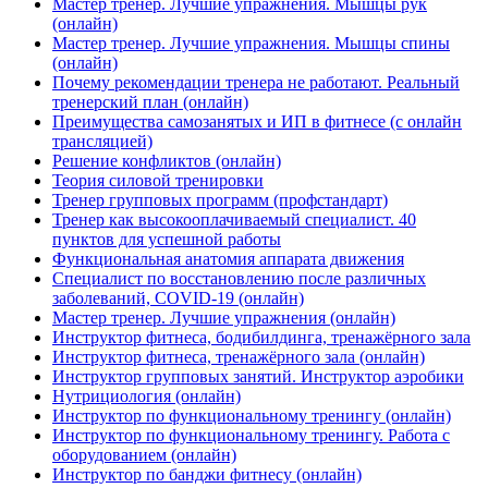
Мастер тренер. Лучшие упражнения. Мышцы рук
(онлайн)
Мастер тренер. Лучшие упражнения. Мышцы спины
(онлайн)
Почему рекомендации тренера не работают. Реальный
тренерский план (онлайн)
Преимущества самозанятых и ИП в фитнесе (с онлайн
трансляцией)
Решение конфликтов (онлайн)
Теория силовой тренировки
Тренер групповых программ (профстандарт)
Тренер как высокооплачиваемый специалист. 40
пунктов для успешной работы
Функциональная анатомия аппарата движения
Специалист по восстановлению после различных
заболеваний, COVID-19 (онлайн)
Мастер тренер. Лучшие упражнения (онлайн)
Инструктор фитнеса, бодибилдинга, тренажёрного зала
Инструктор фитнеса, тренажёрного зала (онлайн)
Инструктор групповых занятий. Инструктор аэробики
Нутрициология (онлайн)
Инструктор по функциональному тренингу (онлайн)
Инструктор по функциональному тренингу. Работа с
оборудованием (онлайн)
Инструктор по банджи фитнесу (онлайн)