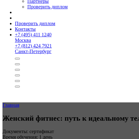
Партнёры
Проверить диплом
Проверить диплом
Контакты
+
7 (495) 411 1240
Москва
+
7 (812) 424 7921
Санкт-Петербург
Главная
Женский фитнес: путь к идеальному те
Документы: сертификат
Время обучения: 1 день