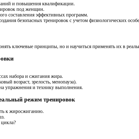
наний и повышения квалификации.
нировок под женщин.
ого составления эффективных программ.
оздания безопасных тренировок с учетом физиологи­ческих особ
понять ключевые принципы, но и научиться применять их в реаль
ровки
ессах набора и сжигания жира.
вый возраст, зрелость, менопауза).
 на упражнения и технику выполнения.
деальный режим тренировок
ть к жиросжи­ганию.
з.
 цикла?