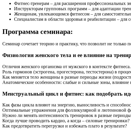
Фитнес-тренерам – для расширения профессиональных з
Инструкторам групповых программ – для адаптации тре
Женщинам, увлекающимся фитнесом – для самостоятельн
Специалистам в области здоровья и реабилитации – для с
Программа семинара:
Семинар сочетает теорию и практику, что позволит не только 
Физиологи­я женского тела и ее влияние на трени
Отличия женского организма от мужского в контексте фитнеса.
Роль гормонов (эстрогена, прогестерона, тестостерона) в проц
Как меняется тело женщины в разные периоды жизни (подростко
Анатомические особенности: слабые и сильные зоны, влияние
Менструальный цикл и фитнес: как подобрать и
Как фазы цикла влияют на энергию, выносливость и способнос
Оптимальные упражнения для фолликулярной и лютеиновой фа
Нужно ли менять интенсивность тренировок в разные периоды
Когда лучше проводить кардио, а когда – силовые тренировки?
Как предотвратить перегрузки и избежать плато в результате?