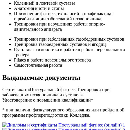
Коленный и локтевой суставы
Анатомия кисти и стопы
Применение фитнес-технологий в профилак­тике
и реабилитации заболева­ний позвоночника
Тренировки при нарушениях работы опорно-
двигательного аппарата
Тренировки при заболева­ниях тазобедренных суставов
Тренировка тазобедренных суставов и ягодиц
Суставная гимнастика в работе в работе персональ­ного
тренера
Pilates в работе персональ­ного тренера
Самостоятельная работа
Выдаваемые документы
Сертификат «Постуральный фитнес. Тренировки при
заболева­ниях позвоночника и суставов»
Удостоверение о повышении квалификации*
* при наличии физкультурного образова­ния или пройденной
программы профпереподго­товки Колледжа.