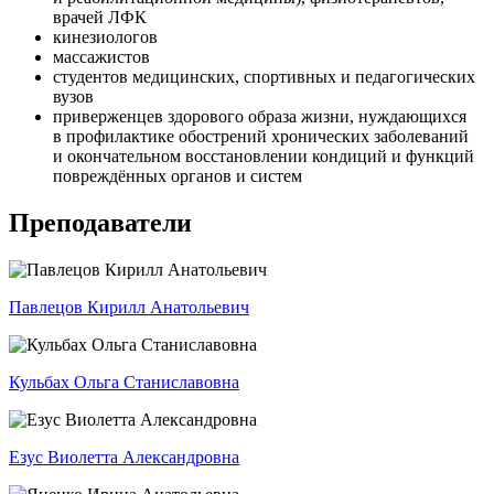
врачей ЛФК
кинезио­логов
массажистов
студентов медицин­ских, спортивных и педагогических
вузов
приверженцев здорового образа жизни, нуждающихся
в профилак­тике обострений хронических заболева­ний
и окончательном восстанов­лении кондиций и функций
повреждённых органов и систем
Преподаватели
Павлецов Кирилл Анатольевич
Кульбах Ольга Станиславовна
Езус Виолетта Александ­ровна