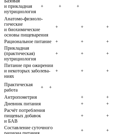
Базовая
и прикладная
+
+
+
нутрициология
Анатомо-физиоло­
гические
+
+
+
и биохимические
основы пищеварения
Рациональное питание
+
+
+
Прикладная
(практическая)
+
+
+
нутрициология
Питание при ожирении
и некоторых заболева­
+
+
+
ниях
Практическая
+
+
работа
Антропометрия
+
+
Дневник питания
+
+
Расчёт потребления
пищевых добавок
+
+
и БАВ
Составление суточного
+
+
рациона питания