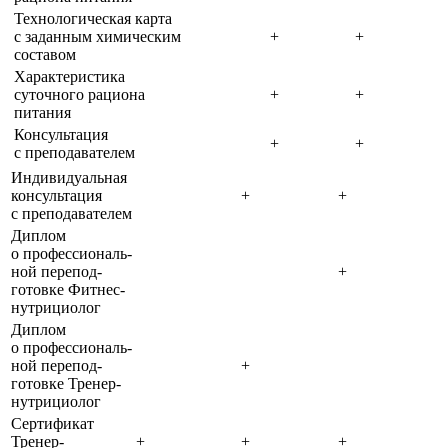
Техноло­гическая карта
с заданным химическим
+
+
составом
Характе­ристика
суточного рациона
+
+
питания
Консультация
+
+
с преподава­телем
Индивидуальная
консультация
+
+
с преподавателем
Диплом
о профессиональ­
ной перепод­
+
готовке Фитнес-
нутрициолог
Диплом
о профессиональ­
ной перепод­
+
готовке Тренер-
нутрициолог
Сертификат
Тренер-
+
+
+