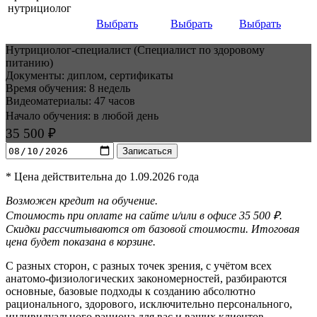
нутрициолог
Выбрать
Выбрать
Выбрать
Нутрициолог-специалист (Специалист по здоровому
питанию)
Документы: диплом, сертификаты
Время обучения: 8 недель
Видеоматериалы: 47 часов
Начало обучения: в любой день
35 500 ₽
Записаться
* Цена действительна до 1.09.2026 года
Возможен кредит на обучение.
Стоимость при оплате на сайте и/или в офисе 35 500 ₽.
Скидки рассчитываются от базовой стоимости. Итоговая
цена будет показана в корзине.
С разных сторон, с разных точек зрения, с учётом всех
анатомо-физиологи­ческих закономерностей, разбираются
основные, базовые подходы к созданию абсолютно
рационального, здорового, исключительно персональ­ного,
индивидуального рациона для вас и ваших клиентов.