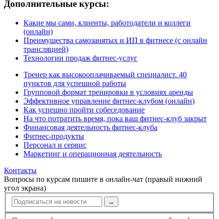
Дополнительные курсы:
Какие мы сами, клиенты, работодатели и коллеги
(онлайн)
Преимущества самозанятых и ИП в фитнесе (с онлайн
трансляцией)
Технологии продаж фитнес-услуг
Тренер как высокооплачиваемый специалист. 40
пунктов для успешной работы
Групповой формат тренировки в условиях аренды
Эффективное управление фитнес-клубом (онлайн)
Как успешно пройти собеседование
На что потратить время, пока ваш фитнес-клуб закрыт
Финансовая деятельность фитнес-клуба
Фитнес-продукты
Персонал и сервис
Маркетинг и операционная деятельность
Контакты
Вопросы по курсам пишите в онлайн-чат (правый нижний
угол экрана)
→