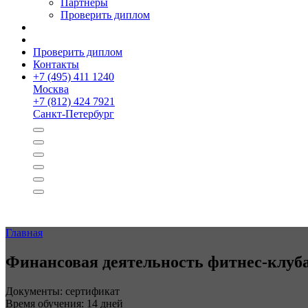
Партнёры
Проверить диплом
Проверить диплом
Контакты
+
7 (495) 411 1240
Москва
+
7 (812) 424 7921
Санкт-Петербург
Главная
Финансовая деятельность фитнес-клуб
Документы: сертификат
Время обучения: 14 дней