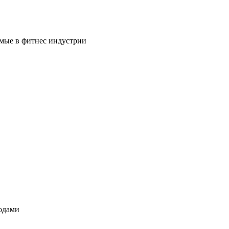
емые в фитнес индустрии
одами