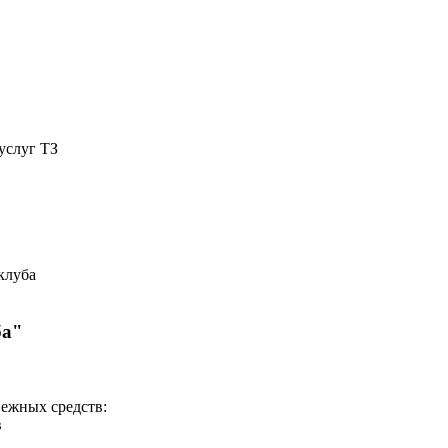
услуг ТЗ
клуба
ба"
нежных средств:
в