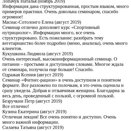
Лопачук Наталья
(ноябрь 2019)
Информация дана структурированная, простым языком, много
примеров практики. Очень довольна семинаром, спасибо
огромное!
Масиас-Сотолонго Елена
(август 2019)
Семинар отлично дополняет курс «Спортивный
нутрициолог». Информации много, все очень
структурировано. Есть пожелание: разобрать тему
вегетарианство более подробно (меню, анализы), очень много
клиентов.
Кукушкина Людмила
(август 2019)
Очень интересный, высокоинформационный семинар. О
питании – простыми и доступными словами. Многое ждала
от семинара, получила еще больше! Спасибо.
Одражая Ксения
(август 2019)
Семинар «Фитнес-рацион» в очень доступном и понятном
формате. Все разложено по полочкам, я это очень оценила и
сразу увидела. Добрая и отзывчивая женщина. Благодарна за
весь день, проведенный с пользой, с огромной пользой.
Безручкин Петр
(август 2019)
Все отлично!
Кузина Екатерина
(август 2019)
Отличная лекция! Все очень понятно и доступно. Очень
много важной информации.
Силаева Татьяна
(август 2019)