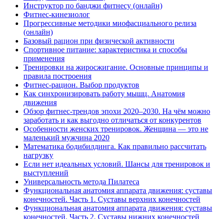
Инструктор по банджи фитнесу (онлайн)
Фитнес-кинезиолог
Прогрессивные методики миофасциального релиза
(онлайн)
Базовый рацион при физической активности
Спортивное питание: характеристика и способы
применения
Тренировки на жиросжигание. Основные принципы и
правила построения
Фитнес-рацион. Выбор продуктов
Как синхронизировать работу мышц. Анатомия
движения
Обзор фитнес-трендов эпохи 2020–2030. На чём можно
заработать и как выгодно отличаться от конкурентов
Особенности женских тренировок. Женщина — это не
маленький мужчина 2020
Математика бодибилдинга. Как правильно рассчитать
нагрузку
Если нет идеальных условий. Шансы для тренировок и
выступлений
Универсальность метода Пилатеса
Функциональная анатомия аппарата движения: суставы
конечностей. Часть 1. Суставы верхних конечностей
Функциональная анатомия аппарата движения: суставы
конечностей. Часть 2. Суставы нижних конечностей