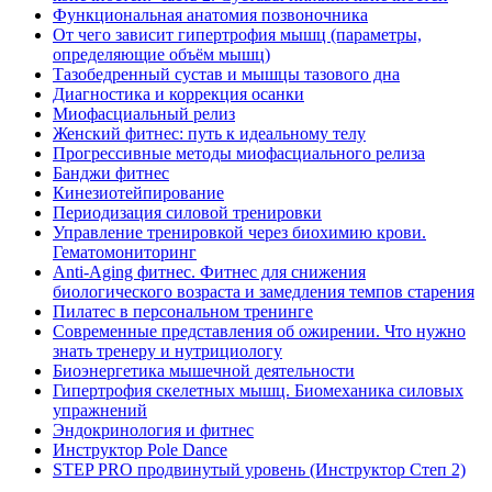
Функциональная анатомия позвоночника
От чего зависит гипертрофия мышц (параметры,
определяющие объём мышц)
Тазобедренный сустав и мышцы тазового дна
Диагностика и коррекция осанки
Миофасциальный релиз
Женский фитнес: путь к идеальному телу
Прогрессивные методы миофасциального релиза
Банджи фитнес
Кинезиотейпирование
Периодизация силовой тренировки
Управление тренировкой через биохимию крови.
Гематомониторинг
Anti-Aging фитнес. Фитнес для снижения
биологического возраста и замедления темпов старения
Пилатес в персональном тренинге
Современные представления об ожирении. Что нужно
знать тренеру и нутрициологу
Биоэнергетика мышечной деятельности
Гипертрофия скелетных мышц. Биомеханика силовых
упражнений
Эндокринология и фитнес
Инструктор Pole Dance
STEP PRO продвинутый уровень (Инструктор Степ 2)