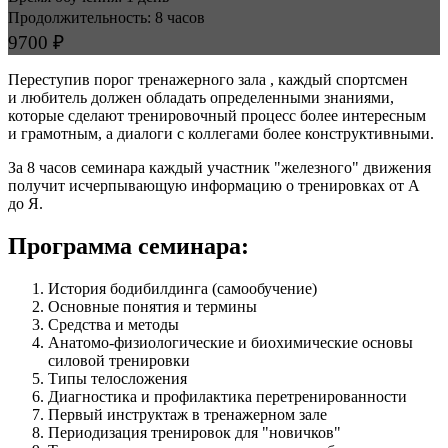
Продолжительность: 8 часов
9700 ₽
Переступив порог тренажерного зала , каждый спортсмен
и любитель должен обладать определенными знаниями,
которые сделают тренировочный процесс более интересным
и грамотным, а диалоги с коллегами более конструктивными.
За 8 часов семинара каждый участник "железно­го" движения
получит исчерпывающую информацию о тренировках от А
до Я.
Программа семинара:
История бодибилдинга (самообучение)
Основные понятия и термины
Средства и методы
Анатомо-физиологи­ческие и биохимические основы
силовой тренировки
Типы телосложения
Диагностика и профилак­тика перетренированности
Первый инструктаж в тренажерном зале
Периодизация тренировок для "новичков"