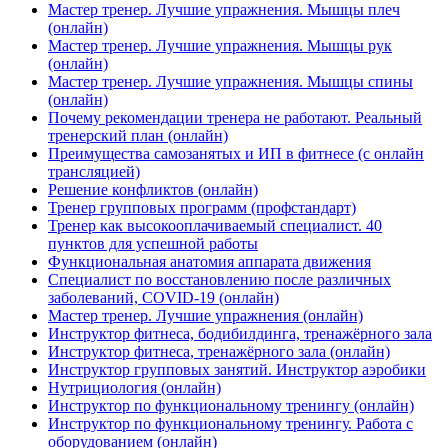
Мастер тренер. Лучшие упражнения. Мышцы плеч
(онлайн)
Мастер тренер. Лучшие упражнения. Мышцы рук
(онлайн)
Мастер тренер. Лучшие упражнения. Мышцы спины
(онлайн)
Почему рекомендации тренера не работают. Реальный
тренерский план (онлайн)
Преимущества самозанятых и ИП в фитнесе (с онлайн
трансляцией)
Решение конфликтов (онлайн)
Тренер групповых программ (профстандарт)
Тренер как высокооплачиваемый специалист. 40
пунктов для успешной работы
Функциональная анатомия аппарата движения
Специалист по восстановлению после различных
заболеваний, COVID-19 (онлайн)
Мастер тренер. Лучшие упражнения (онлайн)
Инструктор фитнеса, бодибилдинга, тренажёрного зала
Инструктор фитнеса, тренажёрного зала (онлайн)
Инструктор групповых занятий. Инструктор аэробики
Нутрициология (онлайн)
Инструктор по функциональному тренингу (онлайн)
Инструктор по функциональному тренингу. Работа с
оборудованием (онлайн)