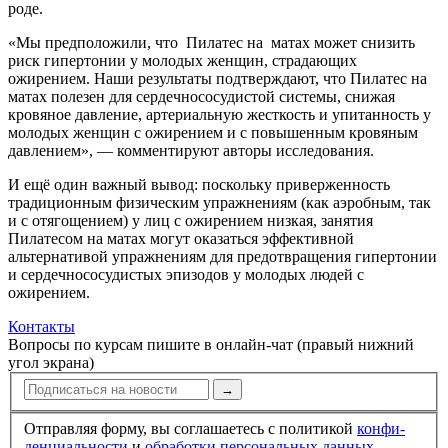
роде.
«Мы предположили, что Пилатес на матах может снизить
риск гипертонии у молодых женщин, страдающих
ожирением. Наши результаты подтверждают, что Пилатес на
матах полезен для сердечнососудистой системы, снижая
кровяное давление, артериальную жесткость и упитанность у
молодых женщин с ожирением и с повышенным кровяным
давлением», — комментируют авторы исследования.
И ещё один важный вывод: поскольку приверженность
традиционным физическим упражнениям (как аэробным, так
и с отягощением) у лиц с ожирением низкая, занятия
Пилатесом на матах могут оказаться эффективной
альтернативой упражнениям для предотвращения гипертонии
и сердечнососудистых эпизодов у молодых людей с
ожирением.
Контакты
Вопросы по курсам пишите в онлайн-чат (правый нижний
угол экрана)
→
Отправляя форму, вы соглашаетесь с политикой
конфи­
ден­циальности
и
обработки персональных данных