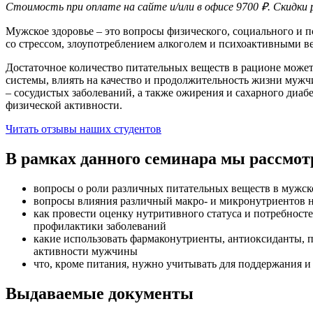
Стоимость при оплате на сайте и/или в офисе 9700 ₽. Скидки
Мужское здоровье – это вопросы физического, социального и п
со стрессом, злоупотреблением алкоголем и психоактивными ве
Достаточное количество питательных веществ в рационе може
системы, влиять на качество и продолжительность жизни мужч
– сосудистых заболева­ний, а также ожирения и сахарного диаб
физической активности.
Читать отзывы наших студентов
В рамках данного семинара мы рассмо
вопросы о роли различных питательных веществ в мужск
вопросы влияния различный макро- и микронутриентов 
как провести оценку нутритивного статуса и потребнос
профилак­тики заболева­ний
какие использова­ть фармаконутриенты, антиоксиданты, 
активности мужчины
что, кроме питания, нужно учитывать для поддержания 
Выдаваемые документы