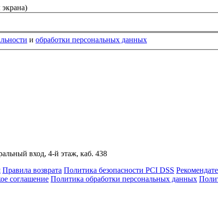
 экрана)
альности
и
обработки персональных данных
альный вход, 4-й этаж, каб. 438
я
Правила возврата
Политика безопасности PCI DSS
Рекомендат
кое соглашение
Политика обработки персональных данных
Полит