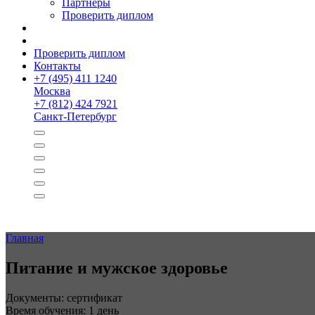
Партнёры
Проверить диплом
Проверить диплом
Контакты
+
7 (495) 411 1240
Москва
+
7 (812) 424 7921
Санкт-Петербург
Главная
Питание и мужское здоровье
Документы: сертификат
Время обучения: 1 день