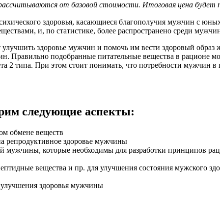
 рассчитываются от базовой стоимости. Итоговая цена будет по
сихического здоровья, касающиеся благополучия мужчин с юных л
ществами, и, по статистике, более распространено среди мужчин
т улучшить здоровье мужчин и помочь им вести здоровый образ
ин. Правильно подобранные питательные вещества в рационе мог
ета 2 типа. При этом стоит понимать, что потребности мужчин в
трим следующие аспекты:
ом обмене веществ
на репродуктивное здоровье мужчины
тей мужчины, которые необходимы для разработки принципов рац
пептидные вещества и пр. для улучшения состояния мужского зд
и улучшения здоровья мужчины