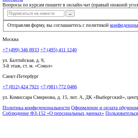
Вопросы по курсам пишите в онлайн-чат (правый нижний угол
→
Отправляя форму, вы соглашаетесь с политикой
конфи­ден­ци
Москва
+7 (499) 346 8933
+7 (495) 411 1240
ул. Балтийская, д. 9,
3-й этаж, ст. м. «Сокол»
Санкт-Петербург
+7 (812) 424 7921
+7 (981) 772 0486
ул. Комиссара Смирнова, д. 15, лит. А, ДК «Выборгский», центр
Политика конфиденциальности
Оформление и оплата обучени
Соблюдение ФЗ-152 «О персональ­ных данных»
Пользовательс