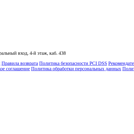
альный вход, 4-й этаж, каб. 438
я
Правила возврата
Политика безопасности PCI DSS
Рекомендат
кое соглашение
Политика обработки персональных данных
Полит