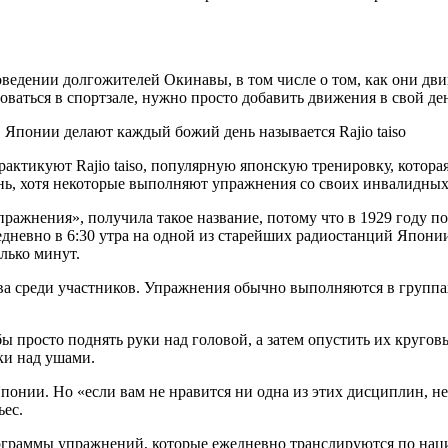
ведении долгожителей Окинавы, в том числе о том, как они дви
ваться в спортзале, нужно просто добавить движения в свой де
Японии делают каждый божий день называется Rajio taiso
практикуют Rajio taiso, популярную японскую тренировку, котор
нь, хотя некоторые выполняют упражнения со своих инвалидных
о упражнения», получила такое название, потому что в 1929 год
жедневно в 6:30 утра на одной из старейших радиостанций Япони
олько минут.
 среди участников. Упражнения обычно выполняются в группах,
ы просто поднять руки над головой, а затем опустить их круго
ки над ушами.
онии. Но «если вам не нравится ни одна из этих дисциплин, не 
ьес.
 программы упражнений, которые ежедневно транслируются по на