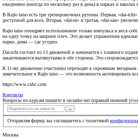
ежедневно (иногда по нескольку раз в день) в парках и школа
В Rajio taiso есть три тренировочных рутины. Первая, «dai-ich
доступной для всех. Вторая, «dai-ni» и третья, «dai-san» уве
Rajio taiso поощряет использова­ние только импульса и веса со
на одну точку на ширине плеч. Это делает упражнения идеальн
парке, дома — где угодно.
Dai-ichi состоит из 13 движений и начинается с плавного подн
заканчиваются вытянутыми в обе стороны. Это сопровождается
К 11-му движению участники переходят к скромным звездным п
замечательное в Rajio taiso — это возможность активировать в
https://www.cnbc.com
Контакты
Вопросы по курсам пишите в онлайн-чат (правый нижний угол
→
Отправляя форму, вы соглашаетесь с политикой
конфи­ден­ци
Москва