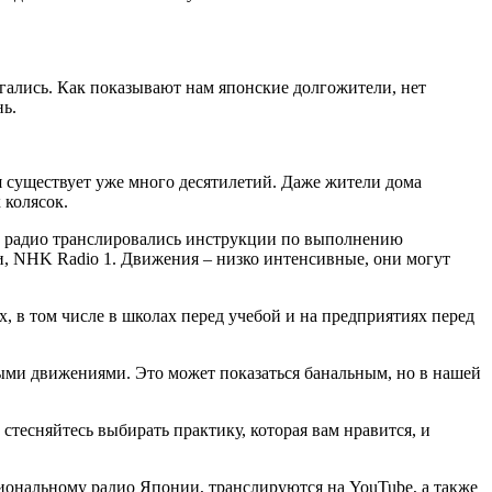
гались. Как показывают нам японские долгожители, нет
нь.
ая существует уже много десятилетий. Даже жители дома
 колясок.
у по радио транслировались инструкции по выполнению
и, NHK Radio 1. Движения – низко интенсивные, они могут
 в том числе в школах перед учебой и на предприятиях перед
выми движениями. Это может показаться банальным, но в нашей
стесняйтесь выбирать практику, которая вам нравится, и
циональному радио Японии, транслируются на YouTube, а также