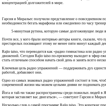
концентрацией долгожителей в мире.
Гарсия и Миральес получили представление о повседневном по
необходимости бегать марафоны или ежедневно по часу трениро
5-минутная рутина, которую самые долгоживущие люди в 
Почти все, у кого брали интервью авторы книги, сказали, что 
престарелых посвящают этому не менее пяти минут каждый де
Rajio taiso, что переводится как «радио гимнастика или ради
движений. Сегодня Rajio taiso по-прежнему выходит в эфир е
стать отличным способом начать свой день и занять всего неск
Ключевая цель радио упражнений — поддерживать дух единства
работой, добавляют они.
Одно из самых знаковых радио упражнений состоит в том, чтоб
современной жизни мы можем целыми днями не поднимать ру
Йога и тай-чи также распространены среди пожилых людей в Яп
которая заставляет вас двигаться», — советуют Гарсия и Мирал
Несколько слов о самой программе Rajio taiso. Это короткие