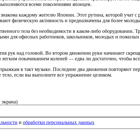
х выполняются всеми поколениями японцев.
i» знакома каждому жителю Японии. Этот рутина, которой учат с р
личивают физическую активность и предназначены для более молоды
бственного тела без необходимости в каком-либо оборудо­вании. 
ыми для офисных работников, школьников, молодых и пожилых лю
ятия рук над головой. Во втором движении руки начинают скрещи
 легким покачиванием коленей — едва ли достаточно, чтобы всп
рыжкам в такт музыке. Последние два движения повторяют перв
се тело, если вы выполните все упражнение целиком.
 экрана)
альности
и
обработки персональных данных