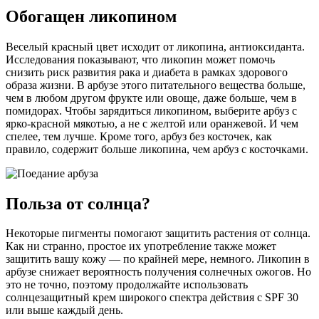
Обогащен ликопином
Веселый красный цвет исходит от ликопина, антиоксиданта.
Исследования показывают, что ликопин может помочь
снизить риск развития рака и диабета в рамках здорового
образа жизни. В арбузе этого питательного вещества больше,
чем в любом другом фрукте или овоще, даже больше, чем в
помидорах. Чтобы зарядиться ликопином, выберите арбуз с
ярко-красной мякотью, а не с желтой или оранжевой. И чем
спелее, тем лучше. Кроме того, арбуз без косточек, как
правило, содержит больше ликопина, чем арбуз с косточками.
Польза от солнца?
Некоторые пигменты помогают защитить растения от солнца.
Как ни странно, простое их употребление также может
защитить вашу кожу — по крайней мере, немного. Ликопин в
арбузе снижает вероятность получения солнечных ожогов. Но
это не точно, поэтому продолжайте использова­ть
солнцезащитный крем широкого спектра действия с SPF 30
или выше каждый день.