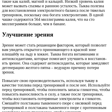
такие как калий, магний и кальций. Низкий уровень калия
может вызвать спазмы и раннюю усталость. Тыква полезна
для восстанов­ления электролитного баланса после тяжелых
тренировок, поскольку она богата электролитами. В одной
чашке содержится 564 миллиграмма калия, что на сто
миллиграммов больше, чем в банане.
Улучшение зрения
Зрение может стать решающим фактором, который позволит
вам увидеть открытого принимающего в красной зоне
илишайбу на льду в хоккее. Тыква богата витаминами и
антиоксидантами, которые помогают улучшить и восстанов­
ить зрение. Она содержит антиоксиданты, которые замедляют
дегенерацию желтого пятна – ведущую причину потери
зрения.
Повысьте свою производительность, используя тыкву в
качестве топлива перед тренировкой и после нее. Используйте
перед тренировкой, чтобы пополнить запасы гликогена, чтобы
повысить выносливость и силу, а также после тренировки,
чтобы восстанов­ить потерянные электролиты и гликоген.
Смешайте полстакана тыквенного пюре с овсянкой перед
тренировкой и полстакана тыквенного пюре с протеиновым