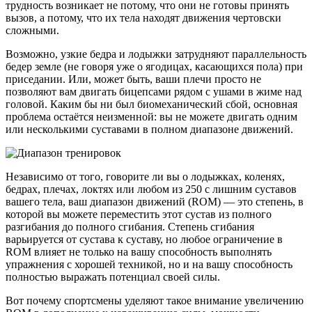
трудность возникает не потому, что они не готовы принять
вызов, а потому, что их тела находят движения чертовски
сложными.
Возможно, узкие бедра и лодыжки затрудняют параллельность
бедер земле (не говоря уже о ягодицах, касающихся пола) при
приседании. Или, может быть, ваши плечи просто не
позволяют вам двигать бицепсами рядом с ушами в жиме над
головой. Каким бы ни был биомеханический сбой, основная
проблема остаётся неизменной: вы не можете двигать одним
или несколькими суставами в полном диапазоне движений.
Независимо от того, говорите ли вы о лодыжках, коленях,
бедрах, плечах, локтях или любом из 250 с лишним суставов
вашего тела, ваш диапазон движений (ROM) — это степень, в
которой вы можете переместить этот сустав из полного
разгибания до полного сгибания. Степень сгибания
варьируется от сустава к суставу, но любое ограничение в
ROM влияет не только на вашу способность выполнять
упражнения с хорошей техникой, но и на вашу способность
полностью выражать потенциал своей силы.
Вот почему спортсмены уделяют такое внимание увеличению