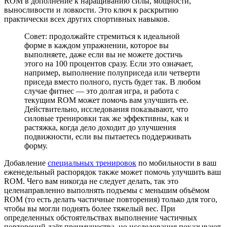
ROM в дополнение к наращиванию силы, мощности,
выносливости и ловкости. Это ключ к раскрытию
практически всех других спортивных навыков.
Совет: продолжайте стремиться к идеальной
форме в каждом упражнении, которое вы
выполняете, даже если вы не можете достичь
этого на 100 процентов сразу. Если это означает,
например, выполнение полуприседа или четверти
приседа вместо полного, пусть будет так. В любом
случае фитнес — это долгая игра, и работа с
текущим ROM может помочь вам улучшить ее.
Действительно, исследования показывают, что
силовые тренировки так же эффективны, как и
растяжка, когда дело доходит до улучшения
подвижности, если вы пытаетесь поддерживать
форму.
Добавление
специальных тренировок
по мобильности в ваш
еженедельный распорядок также может помочь улучшить ваш
ROM. Чего вам никогда не следует делать, так это
целенаправленно выполнять подъемы с меньшим объёмом
ROM (то есть делать частичные повторения) только для того,
чтобы вы могли поднять более тяжелый вес. При
определенных обстоятельствах выполнение частичных
повторений даёт преимущества, но исследования показывают,