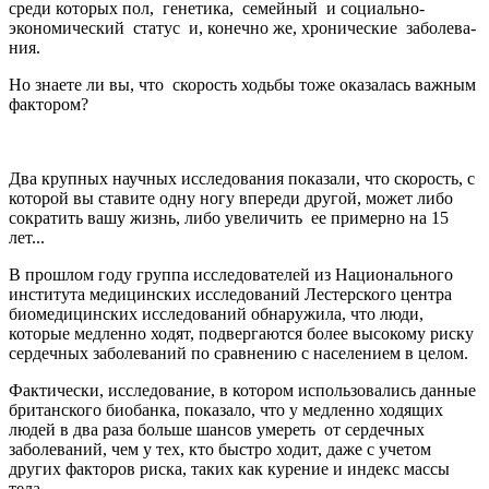
среди которых пол, генетика, семейный и социально-
экономический статус и, конечно же, хронические заболева­
ния.
Но знаете ли вы, что скорость ходьбы тоже оказалась важным
фактором?
Два крупных научных исследования показали, что скорость, с
которой вы ставите одну ногу впереди другой, может либо
сократить вашу жизнь, либо увеличить ее примерно на 15
лет...
В прошлом году группа исследователей из Национального
института медицин­ских исследований Лестерского центра
биомедицин­ских исследований обнаружила, что люди,
которые медленно ходят, подвергаются более высокому риску
сердечных заболева­ний по сравнению с населением в целом.
Фактически, исследование, в котором использова­лись данные
британского биобанка, показало, что у медленно ходящих
людей в два раза больше шансов умереть от сердечных
заболева­ний, чем у тех, кто быстро ходит, даже с учетом
других факторов риска, таких как курение и индекс массы
тела.