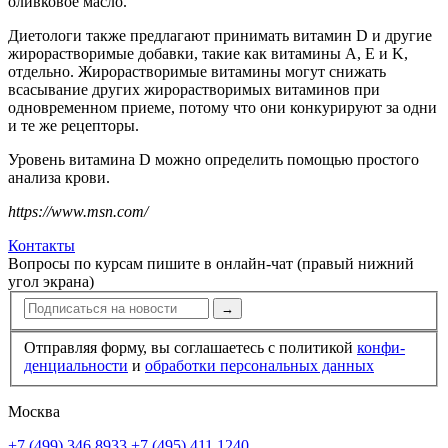
оливковое масло.
Диетологи также предлагают принимать витамин D и другие
жирорастворимые добавки, такие как витамины A, E и K,
отдельно. Жирорастворимые витамины могут снижать
всасывание других жирорастворимых витаминов при
одновременном приеме, потому что они конкурируют за одни
и те же рецепторы.
Уровень витамина D можно определить помощью простого
анализа крови.
https://www.msn.com/
Контакты
Вопросы по курсам пишите в онлайн-чат (правый нижний
угол экрана)
→
Отправляя форму, вы соглашаетесь с политикой
конфи­
ден­циальности
и
обработки персональных данных
Москва
+7 (499) 346 8933
+7 (495) 411 1240