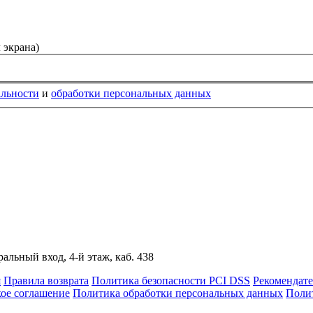
 экрана)
альности
и
обработки персональных данных
альный вход, 4-й этаж, каб. 438
я
Правила возврата
Политика безопасности PCI DSS
Рекомендат
кое соглашение
Политика обработки персональных данных
Полит