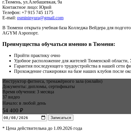
г.Тюмень, ул.Алебашевкая, 9а
Контактное лицо: Юрий
Телефон: +7 915 745 1175
E-mail:
osmininyura@gmail.com
В Тюмени открыта учебная база Колледжа Вейдера для подгото
AGYM Аэропорт.
Преимущества обучаться именно в Тюмени:
Пройти практику очно
Удобное расположение для жителей Тюменской области,
Гарантия последующего трудоустройства в нашей сети ф
Прохождение стажировки на базе наших клубов после ок
Инструктор фитнеса, тренажёрного зала (онлайн)
Документы: дипломы, сертификаты
Время обучения: 3 месяца
37 видео
Начало: в любой день
54 400 ₽
Записаться
* Цена действительна до 1.09.2026 года