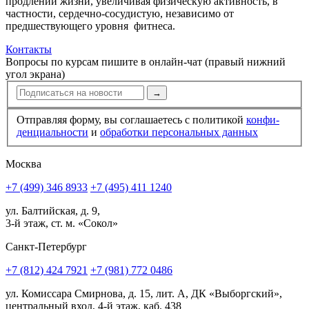
продлении жизни, увеличивая физическую активность, в
частности, сердечно-сосудистую, независимо от
предшествующего уровня фитнеса.
Контакты
Вопросы по курсам пишите в онлайн-чат (правый нижний
угол экрана)
→
Отправляя форму, вы соглашаетесь с политикой
конфи­
ден­циальности
и
обработки персональных данных
Москва
+7 (499) 346 8933
+7 (495) 411 1240
ул. Балтийская, д. 9,
3-й этаж, ст. м. «Сокол»
Санкт-Петербург
+7 (812) 424 7921
+7 (981) 772 0486
ул. Комиссара Смирнова, д. 15, лит. А, ДК «Выборгский»,
центральный вход, 4-й этаж, каб. 438