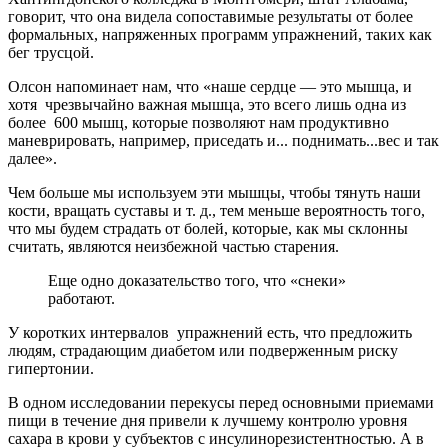
говорит, что она видела сопоставимые результаты от более
формальных, напряженных программ упражнений, таких как
бег трусцой.
Олсон напоминает нам, что «наше сердце — это мышца, и
хотя чрезвычайно важная мышца, это всего лишь одна из
более 600 мышц, которые позволяют нам продуктивно
маневрировать, например, приседать и... поднимать...вес и так
далее».
Чем больше мы используем эти мышцы, чтобы тянуть наши
кости, вращать суставы и т. д., тем меньше вероятность того,
что мы будем страдать от болей, которые, как мы склонны
считать, являются неизбежной частью старения.
Еще одно доказательство того, что «снеки»
работают.
У коротких интервалов упражнений есть, что предложить
людям, страдающим диабетом или подверженным риску
гипертонии.
В одном исследовании перекусы перед основными приемами
пищи в течение дня привели к лучшему контролю уровня
сахара в крови у субъектов с инсулинорезистентностью. А в