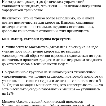
Но когда дело доходит до физических упражнений,
становится очевидным, что снеки — отличная альтернатива
марафонской тренировке.
Фактически, это не только более выполнимо, но и имеет
другие преимущества для здоровья. Выводы, сделанные
исследователями в нескольких недавних исследованиях,
довольно конкретны в отношении этих преимуществ.
600+ мышц, которым нужно перекусить
В Университете МакМастер (McMaster University) в Канаде
ученые поручили группе здоровых, но ведущих
малоподвижный образ жизни взрослых подниматься по трем
лестничным пролетам три раза в день с перерывом от одного
до четырех часов в течение шести недель.
По сравнению с группой не занимающихся физическими
упражнениями, улучшение кардиорес­пираторной подготовки
участников — силы их сердца и легких — составило всего 5
%. Однако выходная мощность тех, кто «перекусывает», — то
есть, насколько усердно работают их мышцы — улучшилась
на 12%.
Мишель Олсон, старший клинический профессор
Хантингдонского колледжа в Монтгомери, штат Алабама,