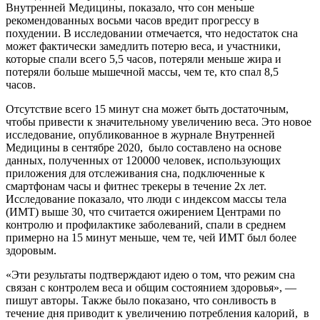
Внутренней Медицин­ы, показало, что сон меньше
рекомендованных восьми часов вредит прогрессу в
похудении. В исследовании отмечается, что недостаток сна
может фактически замедлить потерю веса, и участники,
которые спали всего 5,5 часов, потеряли меньше жира и
потеряли больше мышечной массы, чем те, кто спал 8,5
часов.
Отсутствие всего 15 минут сна может быть достаточным,
чтобы привести к значительному увеличению веса. Это новое
исследование, опубликованное в журнале Внутренней
Медицин­ы в сентябре 2020, было составлено на основе
данных, полученных от 120000 человек, использующих
приложения для отслеживания сна, подключенные к
смартфонам часы и фитнес трекеры в течение 2х лет.
Исследование показало, что люди с индексом массы тела
(ИМТ) выше 30, что считается ожирением Центрами по
контролю и профилак­тике заболева­ний, спали в средне­м
примерно на 15 минут меньше, чем те, чей ИМТ был более
здоровым.
«Эти результаты подтверждают идею о том, что режим сна
связан с контролем веса и общим состоянием здоровья», —
пишут авторы. Также было показано, что сонливость в
течение дня приводит к увеличению потребления калорий, в